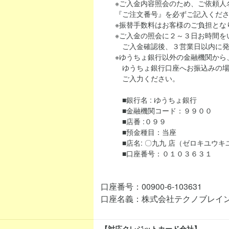
※ご入金内容照会のため、ご依頼人名
『ご注文番号』を必ずご記入くださ
※振替手数料はお客様のご負担とな
※ご入金の照会に２～３日お時間を
ご入金確認後、３営業日以内に発
※ゆうちょ銀行以外の金融機関から、当シ
ゆうちょ銀行口座へお振込みの場合
ご入力ください。
■銀行名 : ゆうちょ銀行
■金融機関コード：９９００
■店番 :０９９
■預金種目：当座
■店名: 〇九九 店（ゼロキユウキ
■口座番号：０１０３６３１
口座番号：00900-6-103631
口座名義：株式会社テクノブレイ
【対応クレジットカード会社】