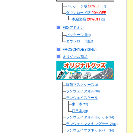
パッケージ版
20%OFF
(1)
ダウンロード版
20%OFF
本編製品
20%OFF
(2)
FSXアドオン
パッケージ版
(4)
ダウンロード版
(2)
FROSCH*DESIGN
(3)
オリジナル商品
抗菌マスクケース
(3)
ランウェイタオル
(38)
ランウェイスケール
東日本
(72)
西日本
(89)
ランウェイタオルポケット
(16)
ランウェイマスキングテープ
(30)
ランウェイマグネットバー
(20)