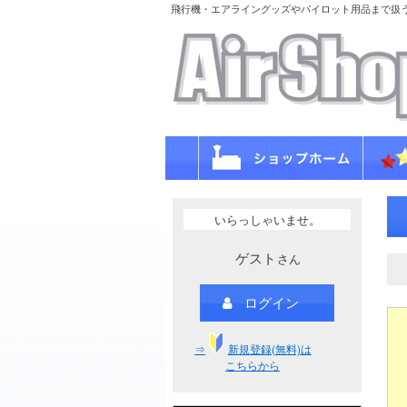
飛行機・エアライングッズやパイロット用品まで扱
いらっしゃいませ。
ゲスト
さん
ログイン
⇒
新規登録(無料)は
こちらから