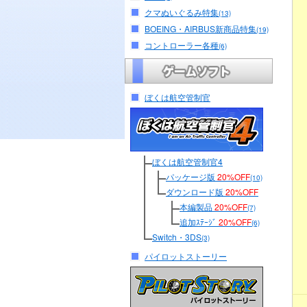
クマぬいぐるみ特集
(13)
BOEING・AIRBUS新商品特集
(19)
コントローラー各種
(6)
ぼくは航空管制官
ぼくは航空管制官4
パッケージ版
20%OFF
(10)
ダウンロード版
20%OFF
本編製品
20%OFF
(7)
追加ｽﾃｰｼﾞ
20%OFF
(6)
Switch・3DS
(3)
パイロットストーリー