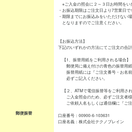
※ご入金の照会に２～３日お時間をい
・お振込期限はご注文日より7営業日で
・期限までにお振込みをいただけない
となりますのでご注意ください。
【お振込方法】
下記のいずれかの方法にてご注文の合
【1、振替用紙をご利用される場合】
郵便局に備え付けの青色の振替用紙
振替用紙には『ご注文番号・お名前
必ずご記入ください。
【２、ATMで電信振替等をご利用さ
ご入金照会のため、必ずご注文者様
ご依頼人名もしくは通信欄に『ご注
郵便振替
口座番号：00900-6-103631
口座名義：株式会社テクノブレイン