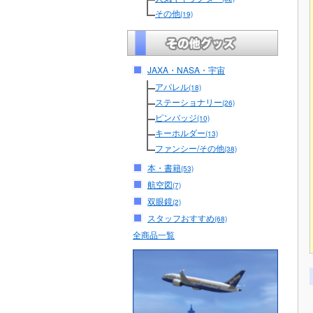
その他
(19)
JAXA・NASA・宇宙
アパレル
(18)
ステーショナリー
(26)
ピンバッジ
(10)
キーホルダー
(13)
ファンシー/その他
(38)
本・書籍
(53)
航空図
(7)
双眼鏡
(2)
スタッフおすすめ
(68)
全商品一覧