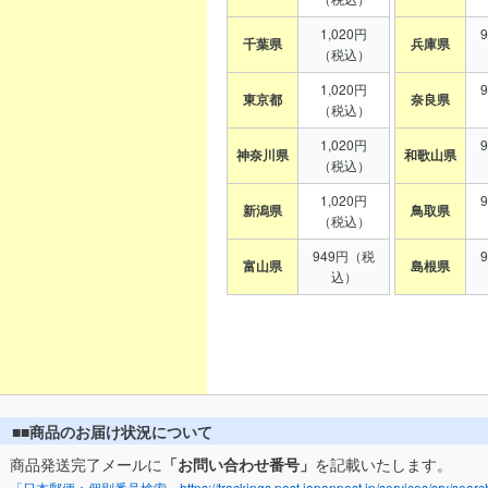
1,020円
千葉県
兵庫県
（税込）
1,020円
東京都
奈良県
（税込）
1,020円
神奈川県
和歌山県
（税込）
1,020円
新潟県
鳥取県
（税込）
949円（税
富山県
島根県
込）
■■商品のお届け状況について
商品発送完了メールに
「お問い合わせ番号」
を記載いたします。
「日本郵便：個別番号検索」https://trackings.post.japanpost.jp/services/srv/search