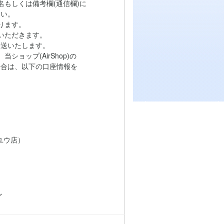
もしくは備考欄(通信欄)に
い。
ります。
いただきます。
送いたします。
ョップ(AirShop)の
は、以下の口座情報を
ユウ店）
ン