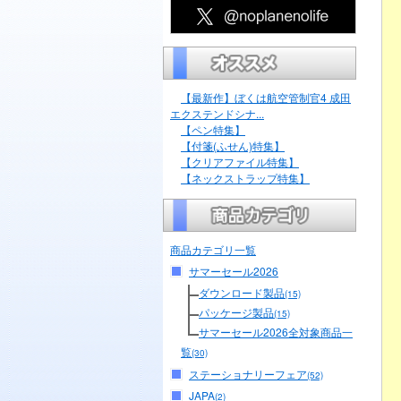
【最新作】ぼくは航空管制官4 成田
エクステンドシナ...
【ペン特集】
【付箋(ふせん)特集】
【クリアファイル特集】
【ネックストラップ特集】
商品カテゴリ一覧
サマーセール2026
ダウンロード製品
(15)
パッケージ製品
(15)
サマーセール2026全対象商品一
覧
(30)
ステーショナリーフェア
(52)
JAPA
(2)