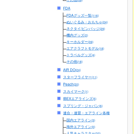
(39)
FDA
FDAグッズ一覧
(116)
ぬいぐるみ・おもちゃ
(24)
ネクタイ/ピンバッジ
(29)
機内グッズ
(2)
キーホルダー
(39)
エアクラフトモデル
(18)
トラベルグッズ
(4)
その他
(18)
AIR DO
(24)
スターフライヤー
(11)
Peach
(20)
スカイマーク
(1)
IBEXエアラインズ
(5)
スプリング・ジャパン
(6)
連合・連盟・エアライン各種
国内エアライン
(3)
海外エアライン
(0)
人気キャラクター
(32)