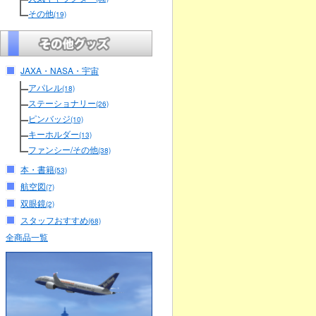
その他
(19)
JAXA・NASA・宇宙
アパレル
(18)
ステーショナリー
(26)
ピンバッジ
(10)
キーホルダー
(13)
ファンシー/その他
(38)
本・書籍
(53)
航空図
(7)
双眼鏡
(2)
スタッフおすすめ
(68)
全商品一覧