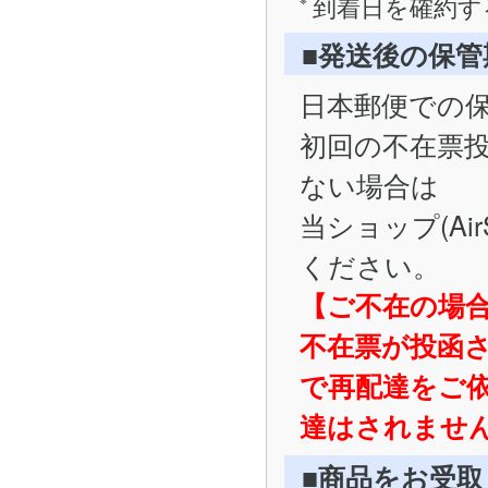
到着日を確約す
■発送後の保
日本郵便での
初回の不在票
ない場合は
当ショップ(Ai
ください。
【ご不在の場
不在票が投函
で再配達をご
達はされませ
■商品をお受