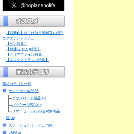
【最新作】ぼくは航空管制官4 成田
エクステンドシナ...
【ペン特集】
【付箋(ふせん)特集】
【クリアファイル特集】
【ネックストラップ特集】
商品カテゴリ一覧
サマーセール2026
ダウンロード製品
(15)
パッケージ製品
(15)
サマーセール2026全対象商品一
覧
(30)
ステーショナリーフェア
(52)
JAPA
(2)