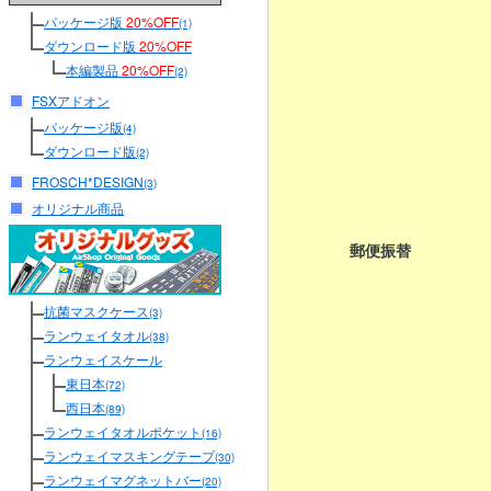
パッケージ版
20%OFF
(1)
ダウンロード版
20%OFF
本編製品
20%OFF
(2)
FSXアドオン
パッケージ版
(4)
ダウンロード版
(2)
FROSCH*DESIGN
(3)
オリジナル商品
郵便振替
抗菌マスクケース
(3)
ランウェイタオル
(38)
ランウェイスケール
東日本
(72)
西日本
(89)
ランウェイタオルポケット
(16)
ランウェイマスキングテープ
(30)
ランウェイマグネットバー
(20)