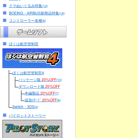
クマぬいぐるみ特集
(13)
BOEING・AIRBUS新商品特集
(19)
コントローラー各種
(6)
ぼくは航空管制官
ぼくは航空管制官4
パッケージ版
20%OFF
(10)
ダウンロード版
20%OFF
本編製品
20%OFF
(7)
追加ｽﾃｰｼﾞ
20%OFF
(6)
Switch・3DS
(3)
パイロットストーリー