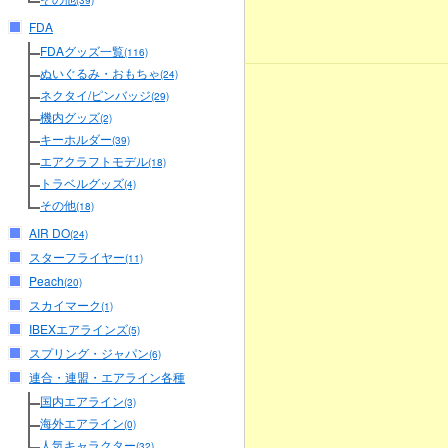
(39)
FDA
FDAグッズ一覧
(116)
ぬいぐるみ・おもちゃ
(24)
ネクタイ/ピンバッジ
(29)
機内グッズ
(2)
キーホルダー
(39)
エアクラフトモデル
(18)
トラベルグッズ
(4)
その他
(18)
AIR DO
(24)
スターフライヤー
(11)
Peach
(20)
スカイマーク
(1)
IBEXエアラインズ
(5)
スプリング・ジャパン
(6)
連合・連盟・エアライン各種
国内エアライン
(3)
海外エアライン
(0)
人気キャラクター
(32)