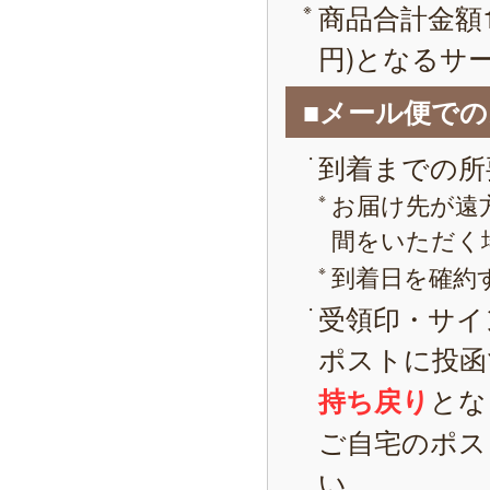
商品合計金額1
円)となるサ
■メール便で
到着までの所
お届け先が遠
間をいただく
到着日を確約
受領印・サイ
ポストに投函
とな
持ち戻り
ご自宅のポス
い。