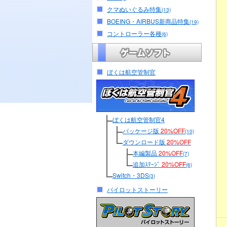
クマぬいぐるみ特集
(13)
BOEING・AIRBUS新商品特集
(19)
コントローラー各種
(6)
ぼくは航空管制官
ぼくは航空管制官4
パッケージ版
20%OFF
(10)
ダウンロード版
20%OFF
本編製品
20%OFF
(7)
追加ｽﾃｰｼﾞ
20%OFF
(6)
Switch・3DS
(3)
パイロットストーリー