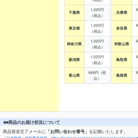
1,020円
千葉県
兵庫県
（税込）
1,020円
東京都
奈良県
（税込）
1,020円
神奈川県
和歌山県
（税込）
1,020円
新潟県
鳥取県
（税込）
949円（税
富山県
島根県
込）
■■商品のお届け状況について
商品発送完了メールに
「お問い合わせ番号」
を記載いたします。
「日本郵便：個別番号検索」https://trackings.post.japanpost.jp/services/srv/search