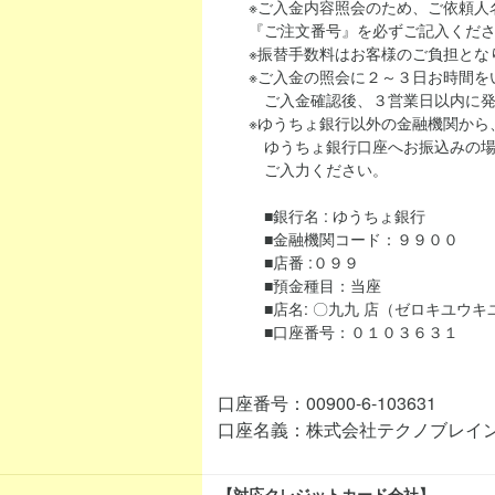
※ご入金内容照会のため、ご依頼人名
『ご注文番号』を必ずご記入くださ
※振替手数料はお客様のご負担とな
※ご入金の照会に２～３日お時間を
ご入金確認後、３営業日以内に発
※ゆうちょ銀行以外の金融機関から、当シ
ゆうちょ銀行口座へお振込みの場合
ご入力ください。
■銀行名 : ゆうちょ銀行
■金融機関コード：９９００
■店番 :０９９
■預金種目：当座
■店名: 〇九九 店（ゼロキユウキ
■口座番号：０１０３６３１
口座番号：00900-6-103631
口座名義：株式会社テクノブレイ
【対応クレジットカード会社】