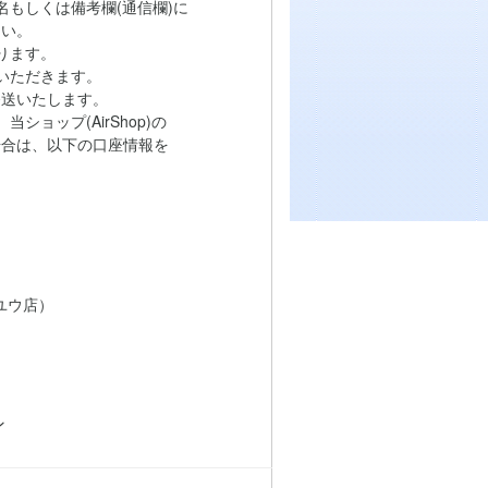
もしくは備考欄(通信欄)に
い。
ります。
いただきます。
送いたします。
ョップ(AirShop)の
は、以下の口座情報を
ユウ店）
ン