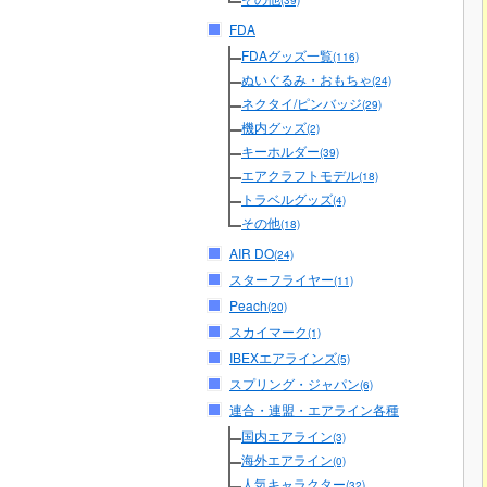
(39)
FDA
FDAグッズ一覧
(116)
ぬいぐるみ・おもちゃ
(24)
ネクタイ/ピンバッジ
(29)
機内グッズ
(2)
キーホルダー
(39)
エアクラフトモデル
(18)
トラベルグッズ
(4)
その他
(18)
AIR DO
(24)
スターフライヤー
(11)
Peach
(20)
スカイマーク
(1)
IBEXエアラインズ
(5)
スプリング・ジャパン
(6)
連合・連盟・エアライン各種
国内エアライン
(3)
海外エアライン
(0)
人気キャラクター
(32)