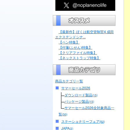
【最新作】ぼくは航空管制官4 成田
エクステンドシナ...
【ペン特集】
【付箋(ふせん)特集】
【クリアファイル特集】
【ネックストラップ特集】
商品カテゴリ一覧
サマーセール2026
ダウンロード製品
(15)
パッケージ製品
(15)
サマーセール2026全対象商品一
覧
(30)
ステーショナリーフェア
(52)
JAPA
(2)