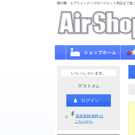
飛行機・エアライングッズやパイロット用品まで扱
いらっしゃいませ。
ゲスト
さん
ログイン
⇒
新規登録(無料)は
こちらから