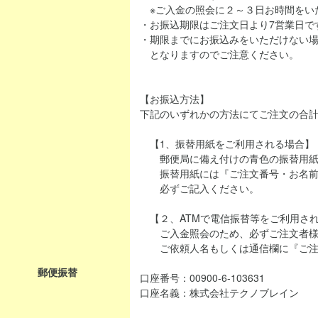
※ご入金の照会に２～３日お時間をい
・お振込期限はご注文日より7営業日で
・期限までにお振込みをいただけない
となりますのでご注意ください。
【お振込方法】
下記のいずれかの方法にてご注文の合
【1、振替用紙をご利用される場合】
郵便局に備え付けの青色の振替用紙
振替用紙には『ご注文番号・お名前
必ずご記入ください。
【２、ATMで電信振替等をご利用さ
ご入金照会のため、必ずご注文者様
ご依頼人名もしくは通信欄に『ご注
郵便振替
口座番号：00900-6-103631
口座名義：株式会社テクノブレイン