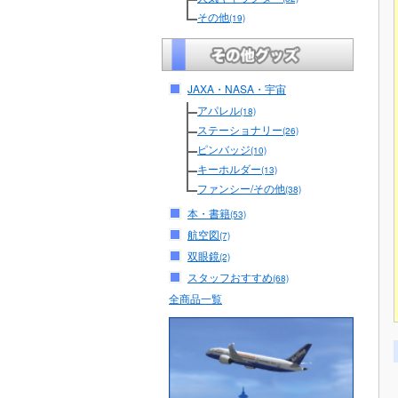
その他
(19)
JAXA・NASA・宇宙
アパレル
(18)
ステーショナリー
(26)
ピンバッジ
(10)
キーホルダー
(13)
ファンシー/その他
(38)
本・書籍
(53)
航空図
(7)
双眼鏡
(2)
スタッフおすすめ
(68)
全商品一覧