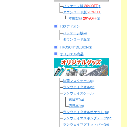
パッケージ版
20%OFF
(1)
ダウンロード版
20%OFF
本編製品
20%OFF
(2)
FSXアドオン
パッケージ版
(4)
ダウンロード版
(2)
FROSCH*DESIGN
(3)
オリジナル商品
抗菌マスクケース
(3)
ランウェイタオル
(38)
ランウェイスケール
東日本
(72)
西日本
(89)
ランウェイタオルポケット
(16)
ランウェイマスキングテープ
(30)
ランウェイマグネットバー
(20)