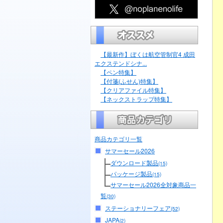
【最新作】ぼくは航空管制官4 成田
エクステンドシナ...
【ペン特集】
【付箋(ふせん)特集】
【クリアファイル特集】
【ネックストラップ特集】
商品カテゴリ一覧
サマーセール2026
ダウンロード製品
(15)
パッケージ製品
(15)
サマーセール2026全対象商品一
覧
(30)
ステーショナリーフェア
(52)
JAPA
(2)