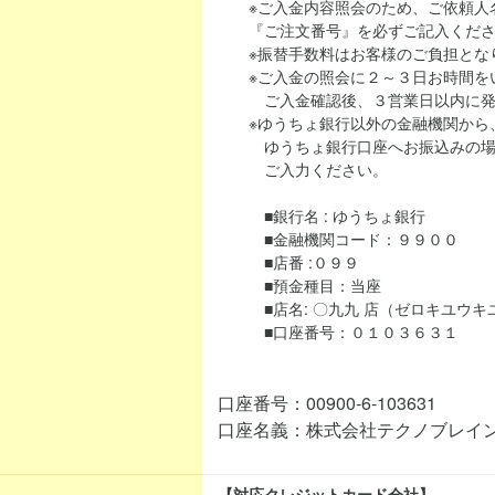
※ご入金内容照会のため、ご依頼人名
『ご注文番号』を必ずご記入くださ
※振替手数料はお客様のご負担とな
※ご入金の照会に２～３日お時間を
ご入金確認後、３営業日以内に発
※ゆうちょ銀行以外の金融機関から、当シ
ゆうちょ銀行口座へお振込みの場合
ご入力ください。
■銀行名 : ゆうちょ銀行
■金融機関コード：９９００
■店番 :０９９
■預金種目：当座
■店名: 〇九九 店（ゼロキユウキ
■口座番号：０１０３６３１
口座番号：00900-6-103631
口座名義：株式会社テクノブレイ
【対応クレジットカード会社】