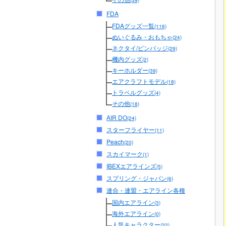
(39)
FDA
FDAグッズ一覧
(116)
ぬいぐるみ・おもちゃ
(24)
ネクタイ/ピンバッジ
(29)
機内グッズ
(2)
キーホルダー
(39)
エアクラフトモデル
(18)
トラベルグッズ
(4)
その他
(18)
AIR DO
(24)
スターフライヤー
(11)
Peach
(20)
スカイマーク
(1)
IBEXエアラインズ
(5)
スプリング・ジャパン
(6)
連合・連盟・エアライン各種
国内エアライン
(3)
海外エアライン
(0)
人気キャラクター
(32)