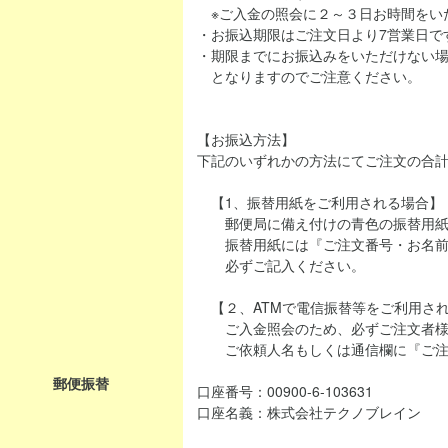
※ご入金の照会に２～３日お時間をい
・お振込期限はご注文日より7営業日で
・期限までにお振込みをいただけない
となりますのでご注意ください。
【お振込方法】
下記のいずれかの方法にてご注文の合
【1、振替用紙をご利用される場合】
郵便局に備え付けの青色の振替用紙
振替用紙には『ご注文番号・お名前
必ずご記入ください。
【２、ATMで電信振替等をご利用さ
ご入金照会のため、必ずご注文者様
ご依頼人名もしくは通信欄に『ご注
郵便振替
口座番号：00900-6-103631
口座名義：株式会社テクノブレイン