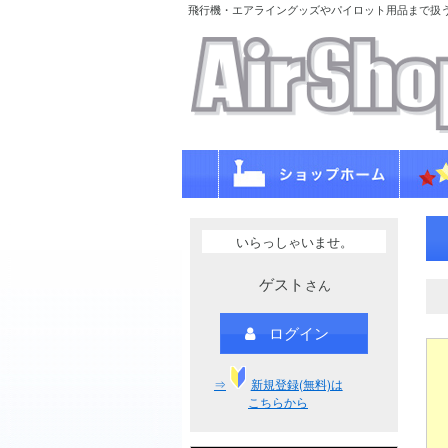
飛行機・エアライングッズやパイロット用品まで扱
いらっしゃいませ。
ゲスト
さん
ログイン
⇒
新規登録(無料)は
こちらから