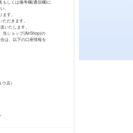
もしくは備考欄(通信欄)に
い。
ります。
いただきます。
送いたします。
ョップ(AirShop)の
は、以下の口座情報を
ユウ店）
ン