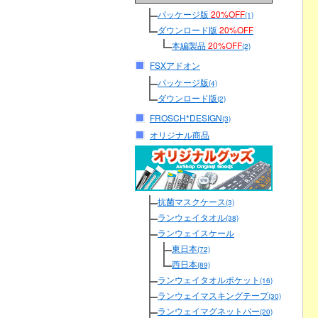
パッケージ版
20%OFF
(1)
ダウンロード版
20%OFF
本編製品
20%OFF
(2)
FSXアドオン
パッケージ版
(4)
ダウンロード版
(2)
FROSCH*DESIGN
(3)
オリジナル商品
抗菌マスクケース
(3)
ランウェイタオル
(38)
ランウェイスケール
東日本
(72)
西日本
(89)
ランウェイタオルポケット
(16)
ランウェイマスキングテープ
(30)
ランウェイマグネットバー
(20)