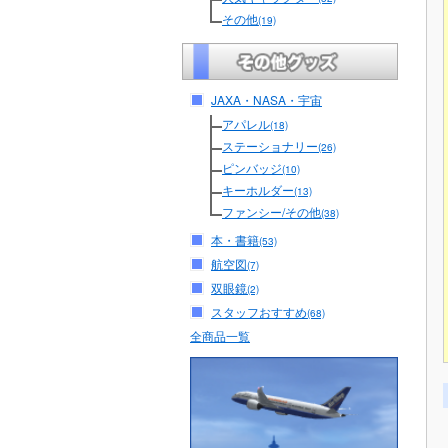
その他
(19)
JAXA・NASA・宇宙
アパレル
(18)
ステーショナリー
(26)
ピンバッジ
(10)
キーホルダー
(13)
ファンシー/その他
(38)
本・書籍
(53)
航空図
(7)
双眼鏡
(2)
スタッフおすすめ
(68)
全商品一覧