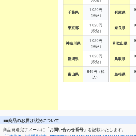
1,020円
千葉県
兵庫県
（税込）
1,020円
東京都
奈良県
（税込）
1,020円
神奈川県
和歌山県
（税込）
1,020円
新潟県
鳥取県
（税込）
949円（税
富山県
島根県
込）
■■商品のお届け状況について
商品発送完了メールに
「お問い合わせ番号」
を記載いたします。
「日本郵便：個別番号検索」https://trackings.post.japanpost.jp/services/srv/search