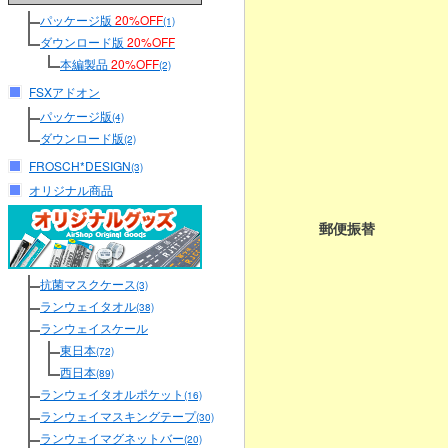
パッケージ版
20%OFF
(1)
ダウンロード版
20%OFF
本編製品
20%OFF
(2)
FSXアドオン
パッケージ版
(4)
ダウンロード版
(2)
FROSCH*DESIGN
(3)
オリジナル商品
郵便振替
抗菌マスクケース
(3)
ランウェイタオル
(38)
ランウェイスケール
東日本
(72)
西日本
(89)
ランウェイタオルポケット
(16)
ランウェイマスキングテープ
(30)
ランウェイマグネットバー
(20)