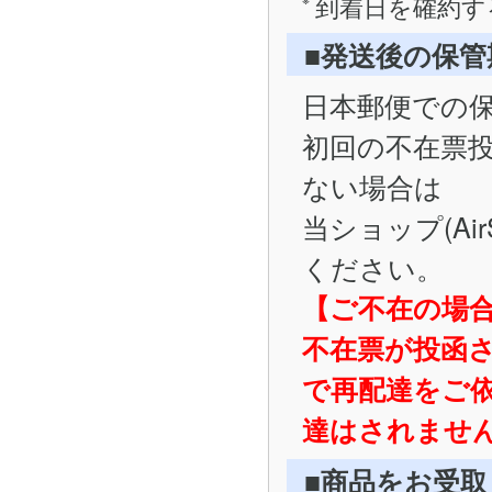
到着日を確約す
■発送後の保
日本郵便での
初回の不在票
ない場合は
当ショップ(Ai
ください。
【ご不在の場
不在票が投函
で再配達をご
達はされませ
■商品をお受