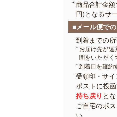
商品合計金額1
円)となるサ
■メール便で
到着までの所
お届け先が遠
間をいただく
到着日を確約
受領印・サイ
ポストに投函
とな
持ち戻り
ご自宅のポス
い。