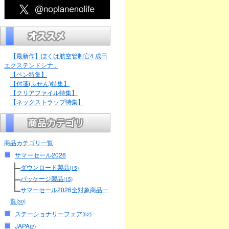
【最新作】ぼくは航空管制官4 成田
エクステンドシナ...
【ペン特集】
【付箋(ふせん)特集】
【クリアファイル特集】
【ネックストラップ特集】
商品カテゴリ一覧
サマーセール2026
ダウンロード製品
(15)
パッケージ製品
(15)
サマーセール2026全対象商品一
覧
(30)
ステーショナリーフェア
(52)
JAPA
(2)