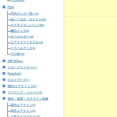
(39)
FDA
FDAグッズ一覧
(116)
ぬいぐるみ・おもちゃ
(24)
ネクタイ/ピンバッジ
(29)
機内グッズ
(2)
キーホルダー
(39)
エアクラフトモデル
(18)
トラベルグッズ
(4)
その他
(18)
AIR DO
(24)
スターフライヤー
(11)
Peach
(20)
スカイマーク
(1)
IBEXエアラインズ
(5)
スプリング・ジャパン
(6)
連合・連盟・エアライン各種
国内エアライン
(3)
海外エアライン
(0)
人気キャラクター
(32)