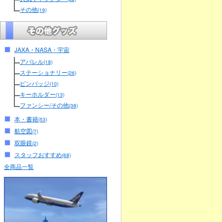
その他
(19)
JAXA・NASA・宇宙
アパレル
(18)
ステーショナリー
(26)
ピンバッジ
(10)
キーホルダー
(13)
ファンシー/その他
(38)
本・書籍
(53)
航空図
(7)
双眼鏡
(2)
スタッフおすすめ
(68)
全商品一覧