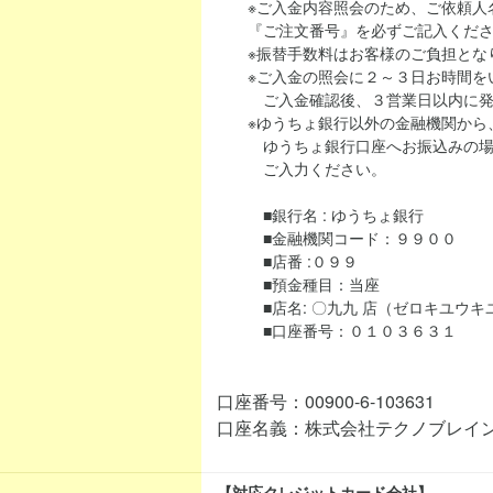
※ご入金内容照会のため、ご依頼人名
『ご注文番号』を必ずご記入くださ
※振替手数料はお客様のご負担とな
※ご入金の照会に２～３日お時間を
ご入金確認後、３営業日以内に発
※ゆうちょ銀行以外の金融機関から、当シ
ゆうちょ銀行口座へお振込みの場合
ご入力ください。
■銀行名 : ゆうちょ銀行
■金融機関コード：９９００
■店番 :０９９
■預金種目：当座
■店名: 〇九九 店（ゼロキユウキ
■口座番号：０１０３６３１
口座番号：00900-6-103631
口座名義：株式会社テクノブレイ
【対応クレジットカード会社】