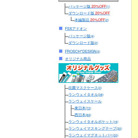
パッケージ版
20%OFF
(1)
ダウンロード版
20%OFF
本編製品
20%OFF
(2)
FSXアドオン
パッケージ版
(4)
ダウンロード版
(2)
FROSCH*DESIGN
(3)
オリジナル商品
抗菌マスクケース
(3)
ランウェイタオル
(38)
ランウェイスケール
東日本
(72)
西日本
(89)
ランウェイタオルポケット
(16)
ランウェイマスキングテープ
(30)
ランウェイマグネットバー
(20)