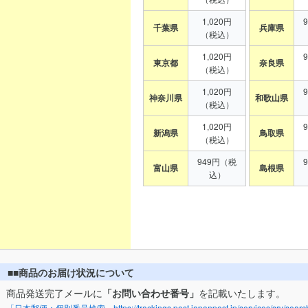
1,020円
千葉県
兵庫県
（税込）
1,020円
東京都
奈良県
（税込）
1,020円
神奈川県
和歌山県
（税込）
1,020円
新潟県
鳥取県
（税込）
949円（税
富山県
島根県
込）
■■商品のお届け状況について
商品発送完了メールに
「お問い合わせ番号」
を記載いたします。
「日本郵便：個別番号検索」https://trackings.post.japanpost.jp/services/srv/search