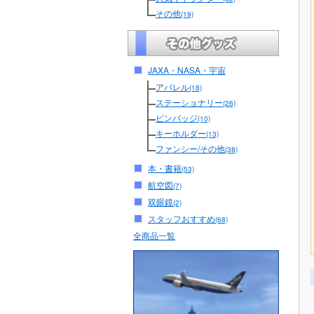
その他
(19)
JAXA・NASA・宇宙
アパレル
(18)
ステーショナリー
(26)
ピンバッジ
(10)
キーホルダー
(13)
ファンシー/その他
(38)
本・書籍
(53)
航空図
(7)
双眼鏡
(2)
スタッフおすすめ
(68)
全商品一覧