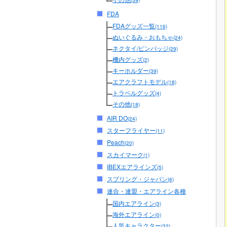
(39)
FDA
FDAグッズ一覧
(116)
ぬいぐるみ・おもちゃ
(24)
ネクタイ/ピンバッジ
(29)
機内グッズ
(2)
キーホルダー
(39)
エアクラフトモデル
(18)
トラベルグッズ
(4)
その他
(18)
AIR DO
(24)
スターフライヤー
(11)
Peach
(20)
スカイマーク
(1)
IBEXエアラインズ
(5)
スプリング・ジャパン
(6)
連合・連盟・エアライン各種
国内エアライン
(3)
海外エアライン
(0)
人気キャラクター
(32)