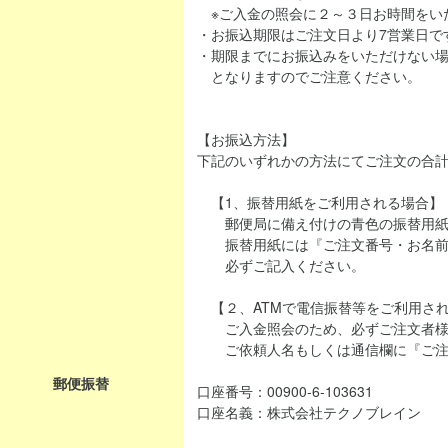
※ご入金の照会に２～３日お時間をい
・お振込期限はご注文日より7営業日で
・期限までにお振込みをいただけない
となりますのでご注意ください。
【お振込方法】
下記のいずれかの方法にてご注文の合
【1、振替用紙をご利用される場合】
郵便局に備え付けの青色の振替用紙
振替用紙には『ご注文番号・お名前
必ずご記入ください。
【２、ATMで電信振替等をご利用さ
ご入金照会のため、必ずご注文者様
ご依頼人名もしくは通信欄に『ご注
郵便振替
口座番号：00900-6-103631
口座名義：株式会社テクノブレイン