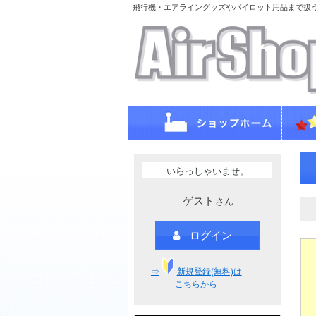
飛行機・エアライングッズやパイロット用品まで扱
いらっしゃいませ。
ゲスト
さん
ログイン
⇒
新規登録(無料)は
こちらから