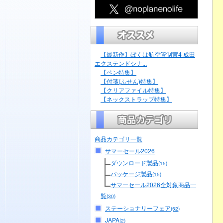
【最新作】ぼくは航空管制官4 成田
エクステンドシナ...
【ペン特集】
【付箋(ふせん)特集】
【クリアファイル特集】
【ネックストラップ特集】
商品カテゴリ一覧
サマーセール2026
ダウンロード製品
(15)
パッケージ製品
(15)
サマーセール2026全対象商品一
覧
(30)
ステーショナリーフェア
(52)
JAPA
(2)