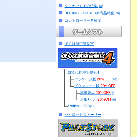
クマぬいぐるみ特集
(13)
BOEING・AIRBUS新商品特集
(19)
コントローラー各種
(6)
ぼくは航空管制官
ぼくは航空管制官4
パッケージ版
20%OFF
(10)
ダウンロード版
20%OFF
本編製品
20%OFF
(7)
追加ｽﾃｰｼﾞ
20%OFF
(6)
Switch・3DS
(3)
パイロットストーリー