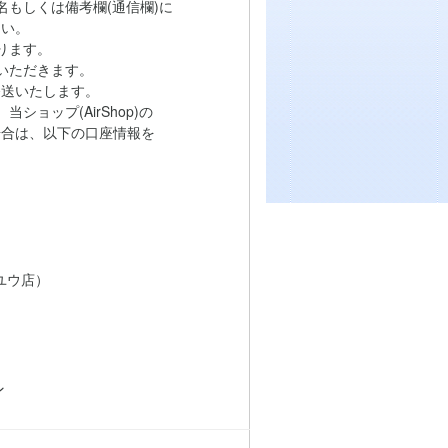
もしくは備考欄(通信欄)に
い。
ります。
いただきます。
送いたします。
ョップ(AirShop)の
は、以下の口座情報を
ユウ店）
ン