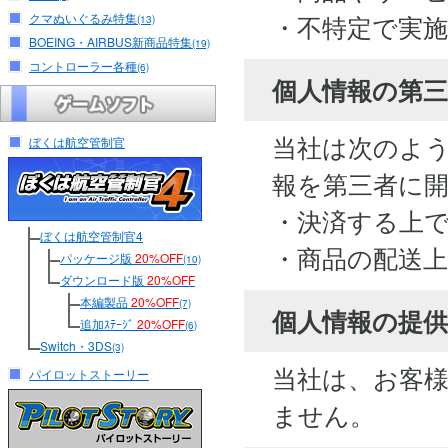
・不特定で実
クマぬいぐるみ特集
(13)
BOEING・AIRBUS新商品特集
(19)
コントローラー各種
(6)
個人情報の第
当社は次のよ
ぼくは航空管制官
報を第三者に
・決済する上
ぼくは航空管制官4
・商品の配送
パッケージ版
20%OFF
(10)
ダウンロード版
20%OFF
本編製品
20%OFF
(7)
個人情報の提供
追加ｽﾃｰｼﾞ
20%OFF
(6)
Switch・3DS
(3)
当社は、お客
パイロットストーリー
ません。