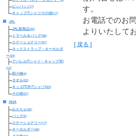
す。
ピンバッジ
(7)
キャップ/Tシャツ/その他
(17)
お電話でのお
JAL
よりいたして
JAL新商品
(20)
トラベル＆バッグ
(38)
ステーショナリー
[ 戻る ]
(57)
ネックストラップ・キーホルダ
ー
(24)
アパレル[Tシャツ・キャップ等]
(12)
和小物
(4)
タオル
(22)
キッズ[TOY/Tシャツ]
(23)
その他
(27)
ANA
おもちゃ
(25)
バッグ
(5)
ステーショナリー
(17)
キーホルダー
(28)
その他