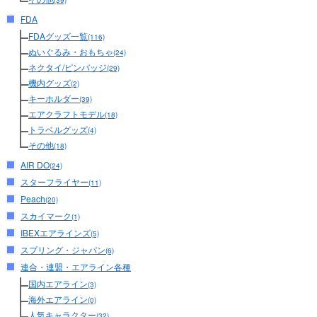
(39)
FDA
FDAグッズ一覧
(116)
ぬいぐるみ・おもちゃ
(24)
ネクタイ/ピンバッジ
(29)
機内グッズ
(2)
キーホルダー
(39)
エアクラフトモデル
(18)
トラベルグッズ
(4)
その他
(18)
AIR DO
(24)
スターフライヤー
(11)
Peach
(20)
スカイマーク
(1)
IBEXエアラインズ
(5)
スプリング・ジャパン
(6)
連合・連盟・エアライン各種
国内エアライン
(3)
海外エアライン
(0)
人気キャラクター
(32)