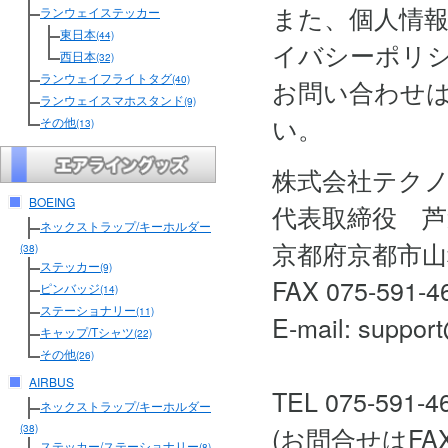
また、個人情
ランウェイステッカー
東日本
(44)
イバシーポリ
西日本
(32)
ランウェイフライトタグ
(40)
お問い合わせ
ランウェイスマホスタンド
(9)
い。
その他
(13)
株式会社テク
BOEING
代表取締役 芦
ネックストラップ/キーホルダー
京都府京都市山
(38)
ステッカー
(9)
FAX 075-591-4
ピンバッジ
(14)
ステーショナリー
(11)
E-mail: support
キャップ/Tシャツ
(22)
その他
(26)
AIRBUS
TEL 075-591-4
ネックストラップ/キーホルダー
(お問合せはF
(38)
ステッカー/ステーショナリー
(8)