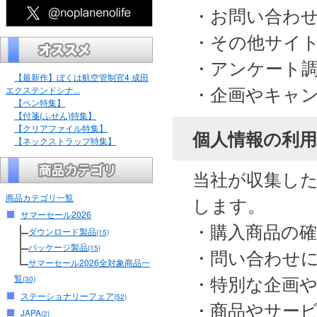
・お問い合わ
・その他サイ
・アンケート
【最新作】ぼくは航空管制官4 成田
・企画やキャ
エクステンドシナ...
【ペン特集】
【付箋(ふせん)特集】
【クリアファイル特集】
個人情報の利用
【ネックストラップ特集】
当社が収集し
商品カテゴリ一覧
します。
サマーセール2026
・購入商品の
ダウンロード製品
(15)
パッケージ製品
(15)
・問い合わせ
サマーセール2026全対象商品一
・特別な企画
覧
(30)
ステーショナリーフェア
(52)
・商品やサー
JAPA
(2)