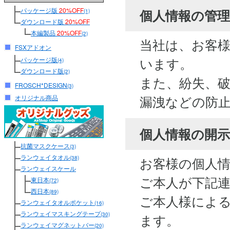
パッケージ版
20%OFF
個人情報の管
(1)
ダウンロード版
20%OFF
本編製品
20%OFF
(2)
当社は、お客
FSXアドオン
います。
パッケージ版
(4)
ダウンロード版
(2)
また、紛失、
FROSCH*DESIGN
(3)
漏洩などの防
オリジナル商品
個人情報の開
抗菌マスクケース
(3)
ランウェイタオル
お客様の個人
(38)
ランウェイスケール
ご本人が下記
東日本
(72)
西日本
(89)
ご本人様によ
ランウェイタオルポケット
(16)
ランウェイマスキングテープ
(30)
ます。
ランウェイマグネットバー
(20)