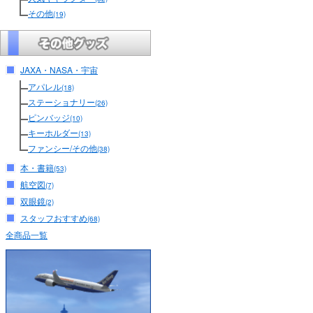
その他
(19)
JAXA・NASA・宇宙
アパレル
(18)
ステーショナリー
(26)
ピンバッジ
(10)
キーホルダー
(13)
ファンシー/その他
(38)
本・書籍
(53)
航空図
(7)
双眼鏡
(2)
スタッフおすすめ
(68)
全商品一覧