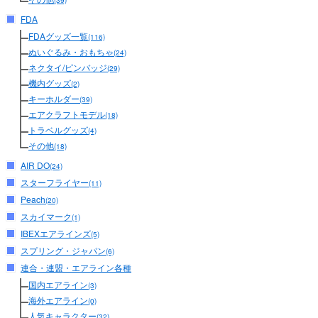
(39)
FDA
FDAグッズ一覧
(116)
ぬいぐるみ・おもちゃ
(24)
ネクタイ/ピンバッジ
(29)
機内グッズ
(2)
キーホルダー
(39)
エアクラフトモデル
(18)
トラベルグッズ
(4)
その他
(18)
AIR DO
(24)
スターフライヤー
(11)
Peach
(20)
スカイマーク
(1)
IBEXエアラインズ
(5)
スプリング・ジャパン
(6)
連合・連盟・エアライン各種
国内エアライン
(3)
海外エアライン
(0)
人気キャラクター
(32)