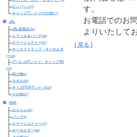
す。
ピンバッジ
(7)
キャップ/Tシャツ/その他
(17)
お電話でのお
JAL
よりいたして
JAL新商品
(20)
トラベル＆バッグ
(38)
ステーショナリー
[ 戻る ]
(57)
ネックストラップ・キーホルダ
ー
(24)
アパレル[Tシャツ・キャップ等]
(12)
和小物
(4)
タオル
(22)
キッズ[TOY/Tシャツ]
(23)
その他
(27)
ANA
おもちゃ
(25)
バッグ
(5)
ステーショナリー
(17)
キーホルダー
(28)
その他