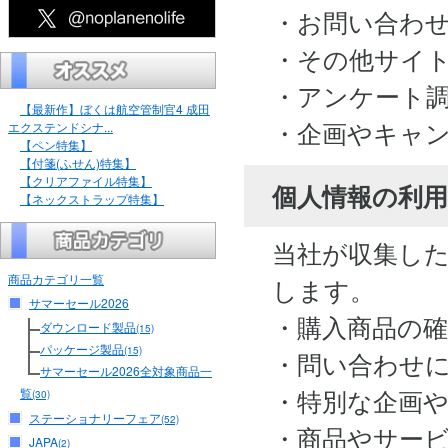
・お問い合わ
・その他サイ
・アンケート
【最新作】ぼくは航空管制官4 成田
・企画やキャ
エクステンドシナ...
【ペン特集】
【付箋(ふせん)特集】
【クリアファイル特集】
個人情報の利用
【ネックストラップ特集】
当社が収集し
商品カテゴリ一覧
します。
サマーセール2026
・購入商品の
ダウンロード製品
(15)
パッケージ製品
(15)
・問い合わせ
サマーセール2026全対象商品一
・特別な企画
覧
(30)
ステーショナリーフェア
(52)
・商品やサー
JAPA
(2)