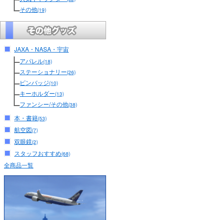
その他
(19)
JAXA・NASA・宇宙
アパレル
(18)
ステーショナリー
(26)
ピンバッジ
(10)
キーホルダー
(13)
ファンシー/その他
(38)
本・書籍
(53)
航空図
(7)
双眼鏡
(2)
スタッフおすすめ
(68)
全商品一覧