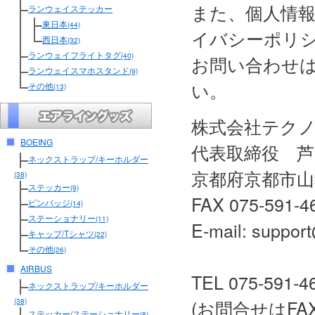
また、個人情
ランウェイステッカー
東日本
(44)
イバシーポリ
西日本
(32)
ランウェイフライトタグ
(40)
お問い合わせ
ランウェイスマホスタンド
(9)
い。
その他
(13)
株式会社テク
BOEING
代表取締役 芦
ネックストラップ/キーホルダー
京都府京都市山
(38)
ステッカー
(9)
FAX 075-591-4
ピンバッジ
(14)
ステーショナリー
(11)
E-mail: support
キャップ/Tシャツ
(22)
その他
(26)
AIRBUS
TEL 075-591-4
ネックストラップ/キーホルダー
(お問合せはF
(38)
ステッカー/ステーショナリー
(8)