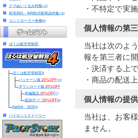
・不特定で実
クマぬいぐるみ特集
(13)
BOEING・AIRBUS新商品特集
(19)
コントローラー各種
(6)
個人情報の第
当社は次のよ
ぼくは航空管制官
報を第三者に
・決済する上
ぼくは航空管制官4
・商品の配送
パッケージ版
20%OFF
(10)
ダウンロード版
20%OFF
本編製品
20%OFF
(7)
個人情報の提供
追加ｽﾃｰｼﾞ
20%OFF
(6)
Switch・3DS
(3)
当社は、お客
パイロットストーリー
ません。