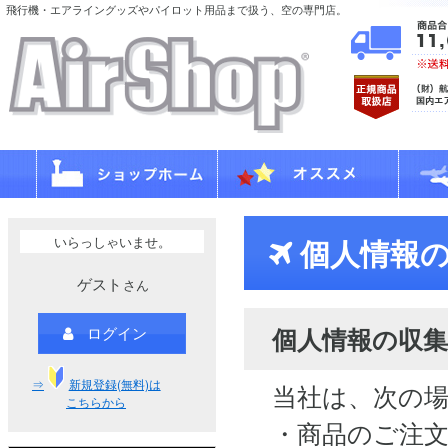
飛行機・エアライングッズやパイロット用品まで扱う、空の専門店。
いらっしゃいませ。
個人情報の
ゲスト
さん
個人情報の収集
ログイン
⇒
新規登録(無料)は
当社は、次の
こちらから
・商品のご注