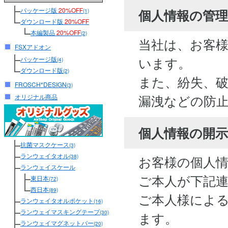
パッケージ版
20%OFF
個人情報の管
(1)
ダウンロード版
20%OFF
本編製品
20%OFF
(2)
当社は、お客
FSXアドオン
います。
パッケージ版
(4)
ダウンロード版
(2)
また、紛失、
FROSCH*DESIGN
(3)
漏洩などの防
オリジナル商品
個人情報の開
抗菌マスクケース
(3)
ランウェイタオル
お客様の個人
(38)
ランウェイスケール
ご本人が下記
東日本
(72)
西日本
(89)
ご本人様によ
ランウェイタオルポケット
(16)
ランウェイマスキングテープ
(30)
ます。
ランウェイマグネットバー
(20)