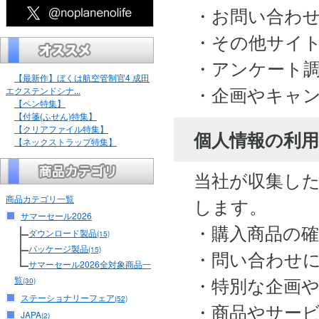
・お問い合わ
・その他サイ
・アンケート
【最新作】ぼくは航空管制官4 成田
・企画やキャ
エクステンドシナ...
【ペン特集】
【付箋(ふせん)特集】
【クリアファイル特集】
個人情報の利用
【ネックストラップ特集】
当社が収集し
商品カテゴリ一覧
します。
サマーセール2026
・購入商品の
ダウンロード製品
(15)
パッケージ製品
(15)
・問い合わせ
サマーセール2026全対象商品一
・特別な企画
覧
(30)
ステーショナリーフェア
(52)
・商品やサー
JAPA
(2)