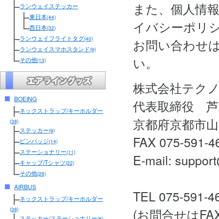
また、個人情
ランウェイステッカー
東日本
(44)
イバシーポリ
西日本
(32)
ランウェイフライトタグ
(40)
お問い合わせ
ランウェイスマホスタンド
(9)
い。
その他
(13)
株式会社テク
BOEING
代表取締役 芦
ネックストラップ/キーホルダー
京都府京都市山
(38)
ステッカー
(9)
FAX 075-591-4
ピンバッジ
(14)
ステーショナリー
(11)
E-mail: support
キャップ/Tシャツ
(22)
その他
(26)
AIRBUS
TEL 075-591-4
ネックストラップ/キーホルダー
(お問合せはF
(38)
ステッカー/ステーショナリー
(8)