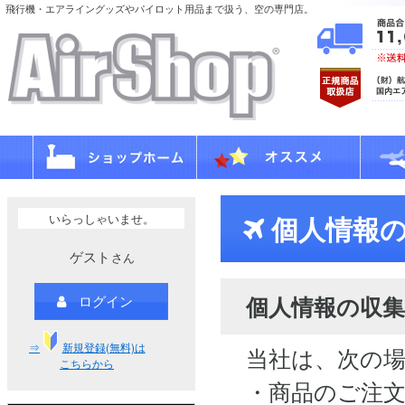
飛行機・エアライングッズやパイロット用品まで扱う、空の専門店。
いらっしゃいませ。
個人情報の
ゲスト
さん
個人情報の収集
ログイン
⇒
新規登録(無料)は
当社は、次の
こちらから
・商品のご注