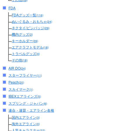
(39)
FDA
FDAグッズ一覧
(116)
ぬいぐるみ・おもちゃ
(24)
ネクタイ/ピンバッジ
(29)
機内グッズ
(2)
キーホルダー
(39)
エアクラフトモデル
(18)
トラベルグッズ
(4)
その他
(18)
AIR DO
(24)
スターフライヤー
(11)
Peach
(20)
スカイマーク
(1)
IBEXエアラインズ
(5)
スプリング・ジャパン
(6)
連合・連盟・エアライン各種
国内エアライン
(3)
海外エアライン
(0)
人気キャラクター
(32)