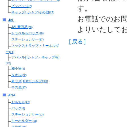
す。
ピンバッジ
(7)
キャップ/Tシャツ/その他
(17)
お電話でのお
JAL
よりいたして
JAL新商品
(20)
トラベル＆バッグ
(38)
ステーショナリー
[ 戻る ]
(57)
ネックストラップ・キーホルダ
ー
(24)
アパレル[Tシャツ・キャップ等]
(12)
和小物
(4)
タオル
(22)
キッズ[TOY/Tシャツ]
(23)
その他
(27)
ANA
おもちゃ
(25)
バッグ
(5)
ステーショナリー
(17)
キーホルダー
(28)
その他