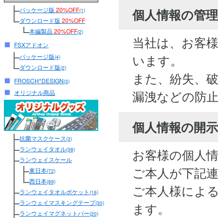
パッケージ版
20%OFF
個人情報の管
(1)
ダウンロード版
20%OFF
本編製品
20%OFF
(2)
当社は、お客
FSXアドオン
います。
パッケージ版
(4)
ダウンロード版
(2)
また、紛失、
FROSCH*DESIGN
(3)
漏洩などの防
オリジナル商品
個人情報の開
抗菌マスクケース
(3)
ランウェイタオル
お客様の個人
(38)
ランウェイスケール
ご本人が下記
東日本
(72)
西日本
(89)
ご本人様によ
ランウェイタオルポケット
(16)
ランウェイマスキングテープ
(30)
ます。
ランウェイマグネットバー
(20)