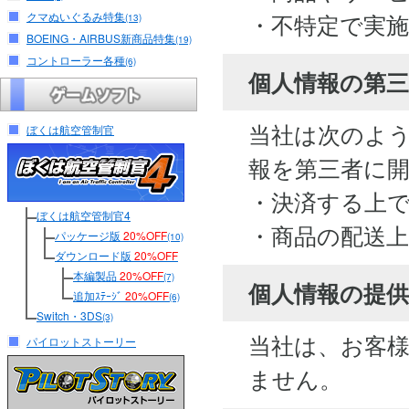
・不特定で実
クマぬいぐるみ特集
(13)
BOEING・AIRBUS新商品特集
(19)
コントローラー各種
(6)
個人情報の第
当社は次のよ
ぼくは航空管制官
報を第三者に
・決済する上
ぼくは航空管制官4
・商品の配送
パッケージ版
20%OFF
(10)
ダウンロード版
20%OFF
本編製品
20%OFF
(7)
個人情報の提供
追加ｽﾃｰｼﾞ
20%OFF
(6)
Switch・3DS
(3)
当社は、お客
パイロットストーリー
ません。