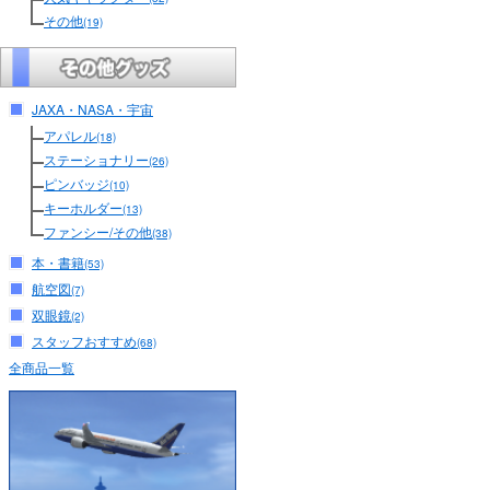
その他
(19)
JAXA・NASA・宇宙
アパレル
(18)
ステーショナリー
(26)
ピンバッジ
(10)
キーホルダー
(13)
ファンシー/その他
(38)
本・書籍
(53)
航空図
(7)
双眼鏡
(2)
スタッフおすすめ
(68)
全商品一覧