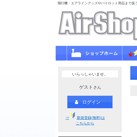
飛行機・エアライングッズやパイロット用品まで扱
いらっしゃいませ。
ゲスト
さん
ログイン
⇒
新規登録(無料)は
こちらから