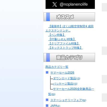
【最新作】ぼくは航空管制官4 成田
エクステンドシナ...
【ペン特集】
【付箋(ふせん)特集】
【クリアファイル特集】
【ネックストラップ特集】
商品カテゴリ一覧
サマーセール2026
ダウンロード製品
(15)
パッケージ製品
(15)
サマーセール2026全対象商品一
覧
(30)
ステーショナリーフェア
(52)
JAPA
(2)