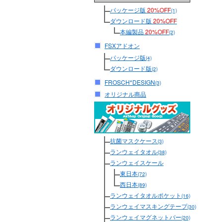
パッケージ版
20%OFF
(1)
ダウンロード版
20%OFF
本編製品
20%OFF
(2)
FSXアドオン
パッケージ版
(4)
ダウンロード版
(2)
FROSCH*DESIGN
(3)
オリジナル商品
抗菌マスクケース
(3)
ランウェイタオル
(38)
ランウェイスケール
東日本
(72)
西日本
(89)
ランウェイタオルポケット
(16)
ランウェイマスキングテープ
(30)
ランウェイマグネットバー
(20)