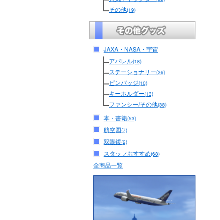
その他
(19)
JAXA・NASA・宇宙
アパレル
(18)
ステーショナリー
(26)
ピンバッジ
(10)
キーホルダー
(13)
ファンシー/その他
(38)
本・書籍
(53)
航空図
(7)
双眼鏡
(2)
スタッフおすすめ
(68)
全商品一覧