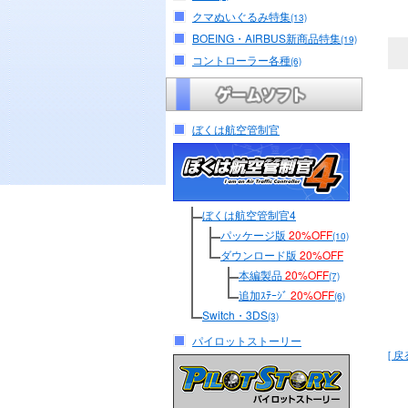
クマぬいぐるみ特集
(13)
BOEING・AIRBUS新商品特集
(19)
コントローラー各種
(6)
ぼくは航空管制官
ぼくは航空管制官4
パッケージ版
20%OFF
(10)
ダウンロード版
20%OFF
本編製品
20%OFF
(7)
追加ｽﾃｰｼﾞ
20%OFF
(6)
Switch・3DS
(3)
パイロットストーリー
[ 戻