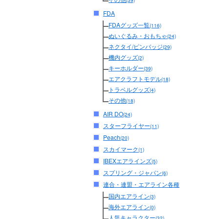
(39)
FDA
FDAグッズ一覧
(116)
ぬいぐるみ・おもちゃ
(24)
ネクタイ/ピンバッジ
(29)
機内グッズ
(2)
キーホルダー
(39)
エアクラフトモデル
(18)
トラベルグッズ
(4)
その他
(18)
AIR DO
(24)
スターフライヤー
(11)
Peach
(20)
スカイマーク
(1)
IBEXエアラインズ
(5)
スプリング・ジャパン
(6)
連合・連盟・エアライン各種
国内エアライン
(3)
海外エアライン
(0)
人気キャラクター
(32)