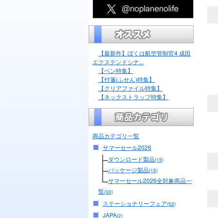
【最新作】ぼくは航空管制官4 成田
エクステンドシナ...
【ペン特集】
【付箋(ふせん)特集】
【クリアファイル特集】
【ネックストラップ特集】
商品カテゴリ一覧
サマーセール2026
ダウンロード製品
(15)
パッケージ製品
(15)
サマーセール2026全対象商品一
覧
(30)
ステーショナリーフェア
(52)
JAPA
(2)