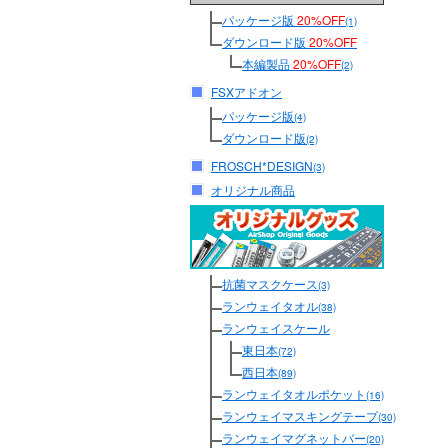
パッケージ版
20%OFF
(1)
ダウンロード版
20%OFF
本編製品
20%OFF
(2)
FSXアドオン
パッケージ版
(4)
ダウンロード版
(2)
FROSCH*DESIGN
(3)
オリジナル商品
抗菌マスクケース
(3)
ランウェイタオル
(38)
ランウェイスケール
東日本
(72)
西日本
(89)
ランウェイタオルポケット
(16)
ランウェイマスキングテープ
(30)
ランウェイマグネットバー
(20)