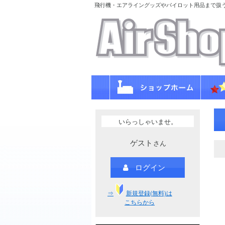
飛行機・エアライングッズやパイロット用品まで扱
いらっしゃいませ。
ゲスト
さん
ログイン
⇒
新規登録(無料)は
こちらから