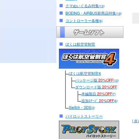
クマぬいぐるみ特集
(13)
BOEING・AIRBUS新商品特集
(19)
コントローラー各種
(6)
ぼくは航空管制官
ぼくは航空管制官4
パッケージ版
20%OFF
(10)
ダウンロード版
20%OFF
本編製品
20%OFF
(7)
追加ｽﾃｰｼﾞ
20%OFF
(6)
Switch・3DS
(3)
パイロットストーリー
[ 戻