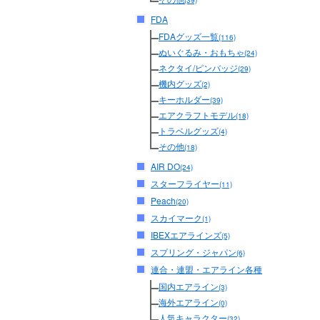
(39)
FDA
FDAグッズ一覧
(116)
ぬいぐるみ・おもちゃ
(24)
ネクタイ/ピンバッジ
(29)
機内グッズ
(2)
キーホルダー
(39)
エアクラフトモデル
(18)
トラベルグッズ
(4)
その他
(18)
AIR DO
(24)
スターフライヤー
(11)
Peach
(20)
スカイマーク
(1)
IBEXエアラインズ
(5)
スプリング・ジャパン
(6)
連合・連盟・エアライン各種
国内エアライン
(3)
海外エアライン
(0)
人気キャラクター
(32)