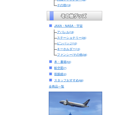
その他
(19)
JAXA・NASA・宇宙
アパレル
(18)
ステーショナリー
(26)
ピンバッジ
(10)
キーホルダー
(13)
ファンシー/その他
(38)
本・書籍
(53)
航空図
(7)
双眼鏡
(2)
スタッフおすすめ
(68)
全商品一覧