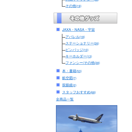
その他
(19)
JAXA・NASA・宇宙
アパレル
(18)
ステーショナリー
(26)
ピンバッジ
(10)
キーホルダー
(13)
ファンシー/その他
(38)
本・書籍
(53)
航空図
(7)
双眼鏡
(2)
スタッフおすすめ
(68)
全商品一覧