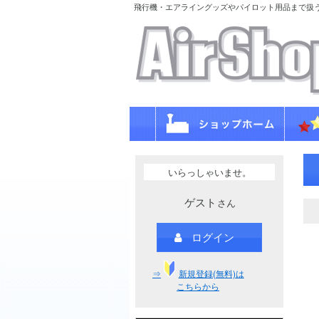
飛行機・エアライングッズやパイロット用品まで扱
いらっしゃいませ。
ゲスト
さん
ログイン
⇒
新規登録(無料)は
こちらから