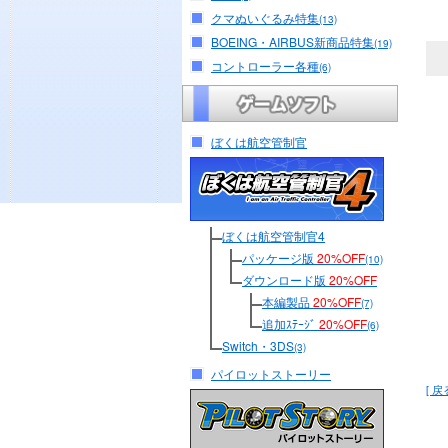
クマぬいぐるみ特集
(13)
BOEING・AIRBUS新商品特集
(19)
コントローラー各種
(6)
ぼくは航空管制官
ぼくは航空管制官4
パッケージ版
20%OFF
(10)
ダウンロード版
20%OFF
本編製品
20%OFF
(7)
追加ｽﾃｰｼﾞ
20%OFF
(6)
Switch・3DS
(3)
パイロットストーリー
[ 戻