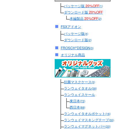
パッケージ版
20%OFF
(1)
ダウンロード版
20%OFF
本編製品
20%OFF
(2)
FSXアドオン
パッケージ版
(4)
ダウンロード版
(2)
FROSCH*DESIGN
(3)
オリジナル商品
抗菌マスクケース
(3)
ランウェイタオル
(38)
ランウェイスケール
東日本
(72)
西日本
(89)
ランウェイタオルポケット
(16)
ランウェイマスキングテープ
(30)
ランウェイマグネットバー
(20)