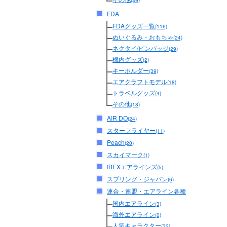
(39)
FDA
FDAグッズ一覧
(116)
ぬいぐるみ・おもちゃ
(24)
ネクタイ/ピンバッジ
(29)
機内グッズ
(2)
キーホルダー
(39)
エアクラフトモデル
(18)
トラベルグッズ
(4)
その他
(18)
AIR DO
(24)
スターフライヤー
(11)
Peach
(20)
スカイマーク
(1)
IBEXエアラインズ
(5)
スプリング・ジャパン
(6)
連合・連盟・エアライン各種
国内エアライン
(3)
海外エアライン
(0)
人気キャラクター
(32)