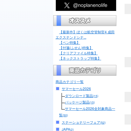
【最新作】ぼくは航空管制官4 成田
エクステンドシナ...
【ペン特集】
【付箋(ふせん)特集】
【クリアファイル特集】
【ネックストラップ特集】
商品カテゴリ一覧
サマーセール2026
ダウンロード製品
(15)
パッケージ製品
(15)
サマーセール2026全対象商品一
覧
(30)
ステーショナリーフェア
(52)
JAPA
(2)