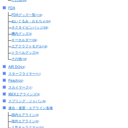
(39)
FDA
FDAグッズ一覧
(116)
ぬいぐるみ・おもちゃ
(24)
ネクタイ/ピンバッジ
(29)
機内グッズ
(2)
キーホルダー
(39)
エアクラフトモデル
(18)
トラベルグッズ
(4)
その他
(18)
AIR DO
(24)
スターフライヤー
(11)
Peach
(20)
スカイマーク
(1)
IBEXエアラインズ
(5)
スプリング・ジャパン
(6)
連合・連盟・エアライン各種
国内エアライン
(3)
海外エアライン
(0)
人気キャラクター
(32)