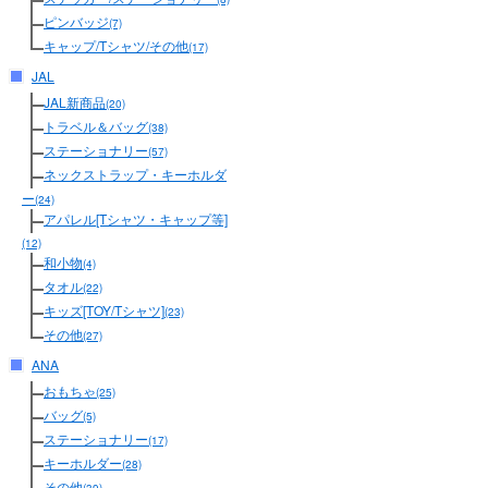
ピンバッジ
(7)
キャップ/Tシャツ/その他
(17)
JAL
JAL新商品
(20)
トラベル＆バッグ
(38)
ステーショナリー
(57)
ネックストラップ・キーホルダ
ー
(24)
アパレル[Tシャツ・キャップ等]
(12)
和小物
(4)
タオル
(22)
キッズ[TOY/Tシャツ]
(23)
その他
(27)
ANA
おもちゃ
(25)
バッグ
(5)
ステーショナリー
(17)
キーホルダー
(28)
その他