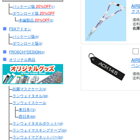
AI
パッケージ版
20%OFF
(1)
クス
ダウンロード版
20%OFF
価格
本編製品
20%OFF
(2)
送料
在庫
FSXアドオン
パッケージ版
(4)
ダウンロード版
(2)
FROSCH*DESIGN
(3)
オリジナル商品
AI
ベン
価格
送料
抗菌マスクケース
(3)
ランウェイタオル
(38)
ランウェイスケール
東日本
(72)
西日本
(89)
ランウェイタオルポケット
(16)
ランウェイマスキングテープ
(30)
ランウェイマグネットバー
(20)