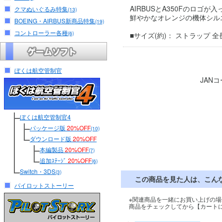
AIRBUSとA350Fのロゴ
クマぬいぐるみ特集
(13)
鮮やかなオレンジの機体シル
BOEING・AIRBUS新商品特集
(19)
コントローラー各種
(6)
■サイズ(約)： ストラップ 全長 9
ぼくは航空管制官
JAN
ぼくは航空管制官4
パッケージ版
20%OFF
(10)
ダウンロード版
20%OFF
本編製品
20%OFF
(7)
追加ｽﾃｰｼﾞ
20%OFF
(6)
Switch・3DS
(3)
この商品を見た人は、こん
パイロットストーリー
※関連商品を一緒にお買い上げの場
商品をチェックしてから【カート