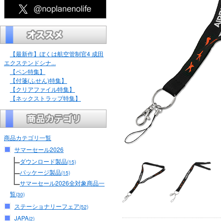
【最新作】ぼくは航空管制官4 成田
エクステンドシナ...
【ペン特集】
【付箋(ふせん)特集】
【クリアファイル特集】
【ネックストラップ特集】
商品カテゴリ一覧
サマーセール2026
ダウンロード製品
(15)
パッケージ製品
(15)
サマーセール2026全対象商品一
覧
(30)
ステーショナリーフェア
(52)
JAPA
(2)