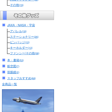
その他
(19)
JAXA・NASA・宇宙
アパレル
(18)
ステーショナリー
(26)
ピンバッジ
(10)
キーホルダー
(13)
ファンシー/その他
(38)
本・書籍
(53)
航空図
(7)
双眼鏡
(2)
スタッフおすすめ
(68)
全商品一覧