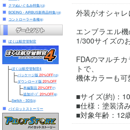
クマぬいぐるみ特集
(13)
外装がオシャレ
BOEING・AIRBUS新商品特集
(19)
コントローラー各種
(6)
エンブラエル機
1/300サイズ
ぼくは航空管制官
FDAのマルチ
トで、
ぼくは航空管制官4
パッケージ版
20%OFF
機体カラーも可
(10)
ダウンロード版
20%OFF
本編製品
20%OFF
(7)
■サイズ(約)：10 × 
追加ｽﾃｰｼﾞ
20%OFF
(6)
Switch・3DS
(3)
■仕様：塗装済
パイロットストーリー
■対象年齢：12