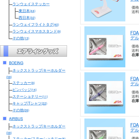
ランウェイステッカー
価格
東日本
(44)
送料
西日本
(32)
ランウェイフライトタグ
(40)
ランウェイスマホスタンド
(9)
FD
デル
その他
(13)
価格
送料
在庫
BOEING
ネックストラップ/キーホルダー
(38)
FD
ステッカー
デル
(9)
ピンバッジ
(14)
価格
送料
ステーショナリー
(11)
在庫
キャップ/Tシャツ
(22)
その他
(26)
AIRBUS
FD
ネックストラップ/キーホルダー
デル
(38)
価格
ステッカー/ステーショナリー
(8)