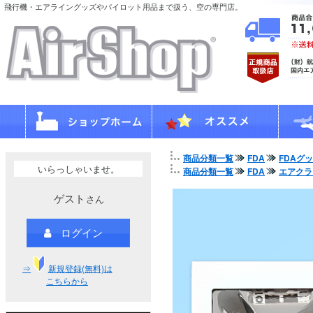
飛行機・エアライングッズやパイロット用品まで扱う、空の専門店。
商品分類一覧
FDA
FDAグ
いらっしゃいませ。
商品分類一覧
FDA
エアクラ
ゲスト
さん
ログイン
⇒
新規登録(無料)は
こちらから