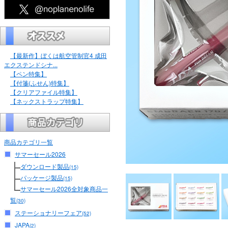
【最新作】ぼくは航空管制官4 成田
エクステンドシナ...
【ペン特集】
【付箋(ふせん)特集】
【クリアファイル特集】
【ネックストラップ特集】
商品カテゴリ一覧
サマーセール2026
ダウンロード製品
(15)
パッケージ製品
(15)
サマーセール2026全対象商品一
覧
(30)
ステーショナリーフェア
(52)
JAPA
(2)