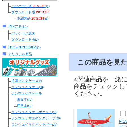
パッケージ版
20%OFF
(1)
ダウンロード版
20%OFF
本編製品
20%OFF
(2)
FSXアドオン
パッケージ版
(4)
ダウンロード版
(2)
FROSCH*DESIGN
(3)
オリジナル商品
この商品を見
※関連商品を一緒
抗菌マスクケース
(3)
商品をチェックし
ランウェイタオル
(38)
ください。
ランウェイスケール
東日本
(72)
西日本
(89)
ランウェイタオルポケット
(16)
ランウェイマスキングテープ
(30)
FD
ランウェイマグネットバー
(20)
デル