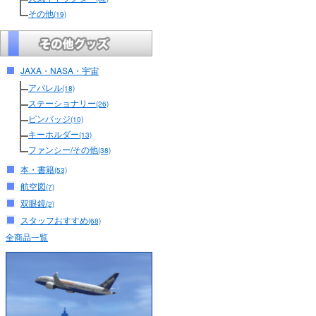
その他
(19)
JAXA・NASA・宇宙
アパレル
(18)
ステーショナリー
(26)
ピンバッジ
(10)
キーホルダー
(13)
ファンシー/その他
(38)
本・書籍
(53)
航空図
(7)
双眼鏡
(2)
スタッフおすすめ
(68)
全商品一覧