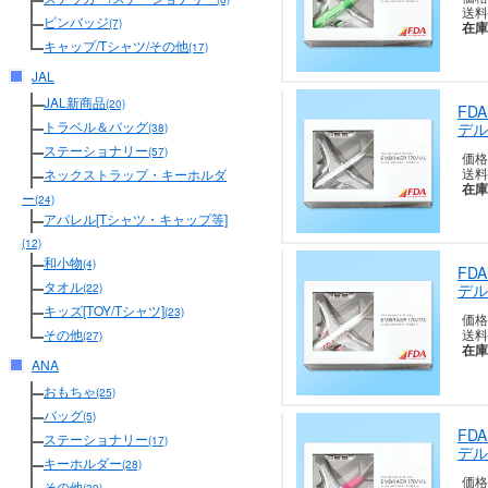
送料
ピンバッジ
(7)
在庫
キャップ/Tシャツ/その他
(17)
JAL
JAL新商品
(20)
FD
トラベル＆バッグ
デル
(38)
ステーショナリー
(57)
価格
送料
ネックストラップ・キーホルダ
在庫
ー
(24)
アパレル[Tシャツ・キャップ等]
(12)
和小物
(4)
FD
タオル
デル
(22)
キッズ[TOY/Tシャツ]
(23)
価格
送料
その他
(27)
在庫
ANA
おもちゃ
(25)
バッグ
(5)
FD
ステーショナリー
(17)
デル
キーホルダー
(28)
価格
その他