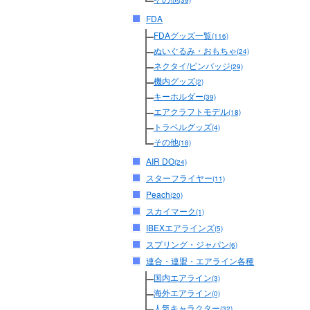
(39)
FDA
FDAグッズ一覧
(116)
ぬいぐるみ・おもちゃ
(24)
ネクタイ/ピンバッジ
(29)
機内グッズ
(2)
キーホルダー
(39)
エアクラフトモデル
(18)
トラベルグッズ
(4)
その他
(18)
AIR DO
(24)
スターフライヤー
(11)
Peach
(20)
スカイマーク
(1)
IBEXエアラインズ
(5)
スプリング・ジャパン
(6)
連合・連盟・エアライン各種
国内エアライン
(3)
海外エアライン
(0)
人気キャラクター
(32)