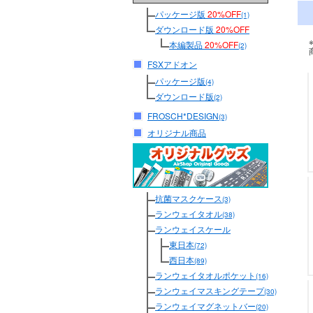
パッケージ版
20%OFF
(1)
ダウンロード版
20%OFF
本編製品
20%OFF
(2)
FSXアドオン
パッケージ版
(4)
ダウンロード版
(2)
FROSCH*DESIGN
(3)
オリジナル商品
抗菌マスクケース
(3)
ランウェイタオル
(38)
ランウェイスケール
東日本
(72)
西日本
(89)
ランウェイタオルポケット
(16)
ランウェイマスキングテープ
(30)
ランウェイマグネットバー
(20)