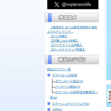
【最新作】ぼくは航空管制官4 成田
エクステンドシナ...
【ペン特集】
【付箋(ふせん)特集】
【クリアファイル特集】
【ネックストラップ特集】
商品カテゴリ一覧
サマーセール2026
ダウンロード製品
(15)
パッケージ製品
(15)
サマーセール2026全対象商品一
覧
(30)
ステーショナリーフェア
(52)
JAPA
(2)