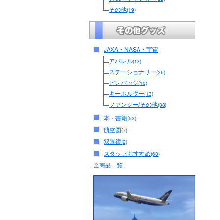
その他
(19)
JAXA・NASA・宇宙
アパレル
(18)
ステーショナリー
(26)
ピンバッジ
(10)
キーホルダー
(13)
ファンシー/その他
(38)
本・書籍
(53)
航空図
(7)
双眼鏡
(2)
スタッフおすすめ
(68)
全商品一覧