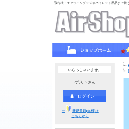
飛行機・エアライングッズやパイロット用品まで扱
いらっしゃいませ。
ゲスト
さん
ログイン
⇒
新規登録(無料)は
こちらから