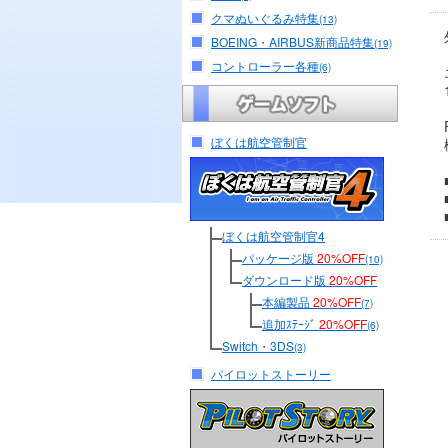
クマぬいぐるみ特集
(13)
BOEING・AIRBUS新商品特集
(19)
コントローラー各種
(6)
ぼくは航空管制官
ぼくは航空管制官4
パッケージ版
20%OFF
(10)
ダウンロード版
20%OFF
本編製品
20%OFF
(7)
追加ｽﾃｰｼﾞ
20%OFF
(6)
Switch・3DS
(3)
パイロットストーリー