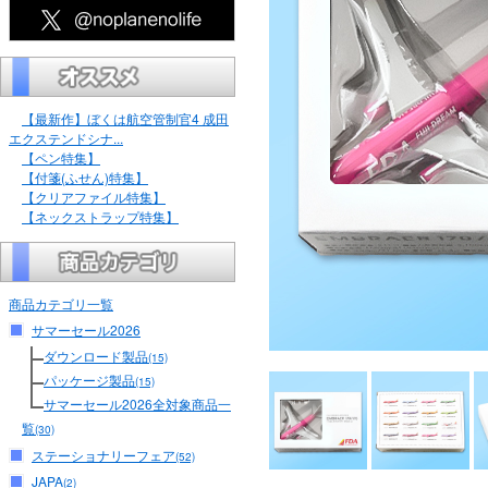
【最新作】ぼくは航空管制官4 成田
エクステンドシナ...
【ペン特集】
【付箋(ふせん)特集】
【クリアファイル特集】
【ネックストラップ特集】
商品カテゴリ一覧
サマーセール2026
ダウンロード製品
(15)
パッケージ製品
(15)
サマーセール2026全対象商品一
覧
(30)
ステーショナリーフェア
(52)
JAPA
(2)