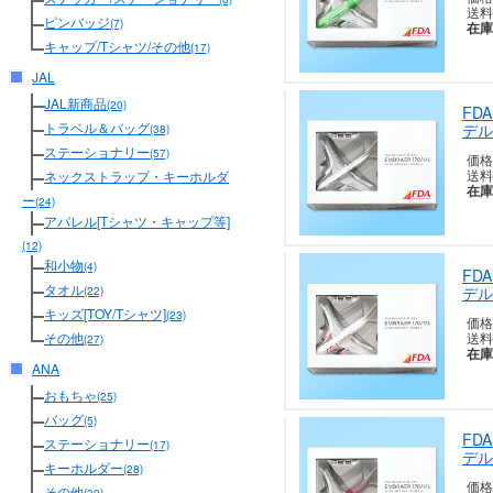
送料
ピンバッジ
(7)
在庫
キャップ/Tシャツ/その他
(17)
JAL
JAL新商品
(20)
FD
トラベル＆バッグ
デル
(38)
ステーショナリー
(57)
価格
送料
ネックストラップ・キーホルダ
在庫
ー
(24)
アパレル[Tシャツ・キャップ等]
(12)
和小物
(4)
FD
タオル
デル
(22)
キッズ[TOY/Tシャツ]
(23)
価格
送料
その他
(27)
在庫
ANA
おもちゃ
(25)
バッグ
(5)
FD
ステーショナリー
(17)
デル
キーホルダー
(28)
価格
その他