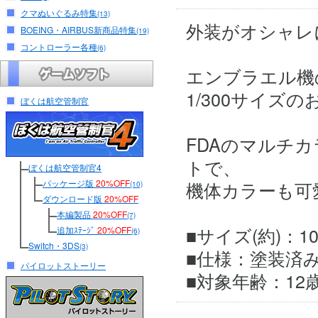
クマぬいぐるみ特集
(13)
外装がオシャレ
BOEING・AIRBUS新商品特集
(19)
コントローラー各種
(6)
エンブラエル機
1/300サイズ
ぼくは航空管制官
FDAのマルチ
トで、
ぼくは航空管制官4
パッケージ版
20%OFF
機体カラーも可
(10)
ダウンロード版
20%OFF
本編製品
20%OFF
(7)
■サイズ(約)：10 × 
追加ｽﾃｰｼﾞ
20%OFF
(6)
Switch・3DS
(3)
■仕様：塗装済
パイロットストーリー
■対象年齢：12