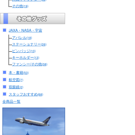
その他
(19)
JAXA・NASA・宇宙
アパレル
(18)
ステーショナリー
(26)
ピンバッジ
(10)
キーホルダー
(13)
ファンシー/その他
(38)
本・書籍
(53)
航空図
(7)
双眼鏡
(2)
スタッフおすすめ
(68)
全商品一覧