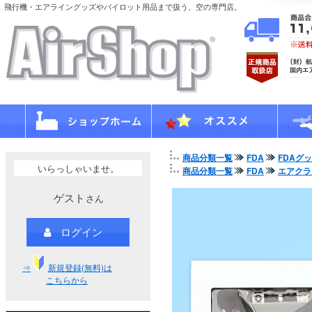
飛行機・エアライングッズやパイロット用品まで扱う、空の専門店。
商品分類一覧
FDA
FDAグ
いらっしゃいませ。
商品分類一覧
FDA
エアクラ
ゲスト
さん
ログイン
⇒
新規登録(無料)は
こちらから