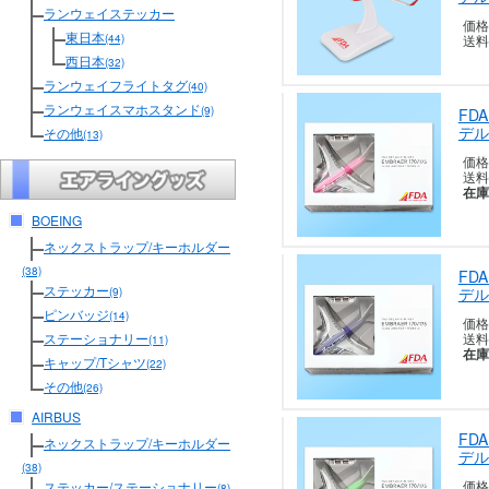
ランウェイステッカー
価格
東日本
(44)
送料
西日本
(32)
ランウェイフライトタグ
(40)
ランウェイスマホスタンド
(9)
FD
デル
その他
(13)
価格
送料
在庫
BOEING
ネックストラップ/キーホルダー
(38)
FD
ステッカー
デル
(9)
ピンバッジ
(14)
価格
送料
ステーショナリー
(11)
在庫
キャップ/Tシャツ
(22)
その他
(26)
AIRBUS
FD
ネックストラップ/キーホルダー
デル
(38)
価格
ステッカー/ステーショナリー
(8)