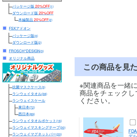
パッケージ版
20%OFF
(1)
ダウンロード版
20%OFF
本編製品
20%OFF
(2)
FSXアドオン
パッケージ版
(4)
ダウンロード版
(2)
FROSCH*DESIGN
(3)
オリジナル商品
この商品を見
※関連商品を一緒
抗菌マスクケース
(3)
商品をチェックし
ランウェイタオル
(38)
ください。
ランウェイスケール
東日本
(72)
西日本
(89)
ランウェイタオルポケット
(16)
ランウェイマスキングテープ
(30)
FD
ランウェイマグネットバー
(20)
デル