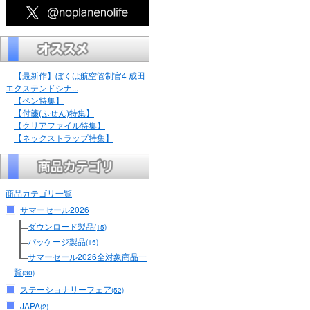
【最新作】ぼくは航空管制官4 成田
エクステンドシナ...
【ペン特集】
【付箋(ふせん)特集】
【クリアファイル特集】
【ネックストラップ特集】
商品カテゴリ一覧
サマーセール2026
ダウンロード製品
(15)
パッケージ製品
(15)
サマーセール2026全対象商品一
覧
(30)
ステーショナリーフェア
(52)
JAPA
(2)