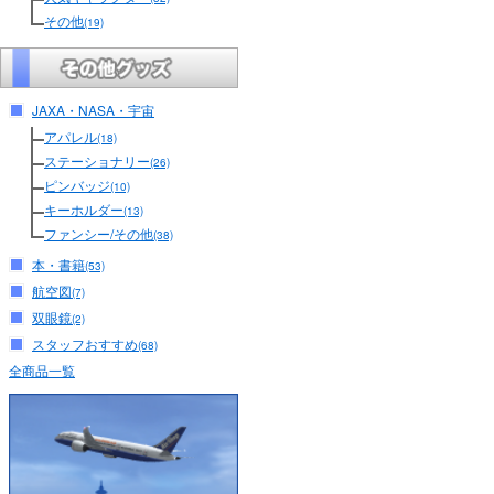
その他
(19)
JAXA・NASA・宇宙
アパレル
(18)
ステーショナリー
(26)
ピンバッジ
(10)
キーホルダー
(13)
ファンシー/その他
(38)
本・書籍
(53)
航空図
(7)
双眼鏡
(2)
スタッフおすすめ
(68)
全商品一覧