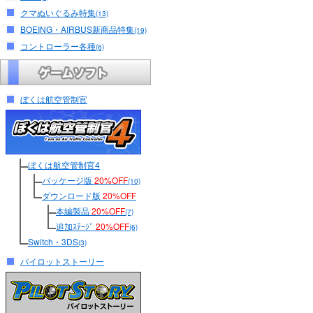
クマぬいぐるみ特集
(13)
BOEING・AIRBUS新商品特集
(19)
コントローラー各種
(6)
ぼくは航空管制官
ぼくは航空管制官4
パッケージ版
20%OFF
(10)
ダウンロード版
20%OFF
本編製品
20%OFF
(7)
追加ｽﾃｰｼﾞ
20%OFF
(6)
Switch・3DS
(3)
パイロットストーリー