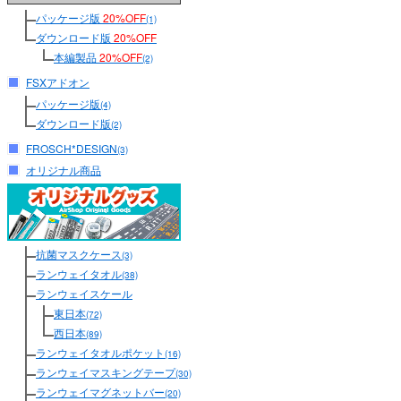
パッケージ版
20%OFF
(1)
ダウンロード版
20%OFF
本編製品
20%OFF
(2)
FSXアドオン
パッケージ版
(4)
ダウンロード版
(2)
FROSCH*DESIGN
(3)
オリジナル商品
抗菌マスクケース
(3)
ランウェイタオル
(38)
ランウェイスケール
東日本
(72)
西日本
(89)
ランウェイタオルポケット
(16)
ランウェイマスキングテープ
(30)
ランウェイマグネットバー
(20)