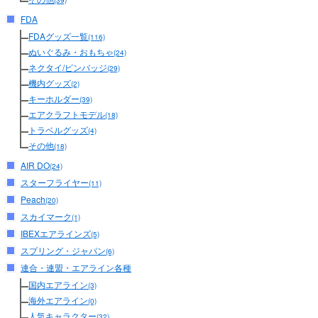
(39)
FDA
FDAグッズ一覧
(116)
ぬいぐるみ・おもちゃ
(24)
ネクタイ/ピンバッジ
(29)
機内グッズ
(2)
キーホルダー
(39)
エアクラフトモデル
(18)
トラベルグッズ
(4)
その他
(18)
AIR DO
(24)
スターフライヤー
(11)
Peach
(20)
スカイマーク
(1)
IBEXエアラインズ
(5)
スプリング・ジャパン
(6)
連合・連盟・エアライン各種
国内エアライン
(3)
海外エアライン
(0)
人気キャラクター
(32)