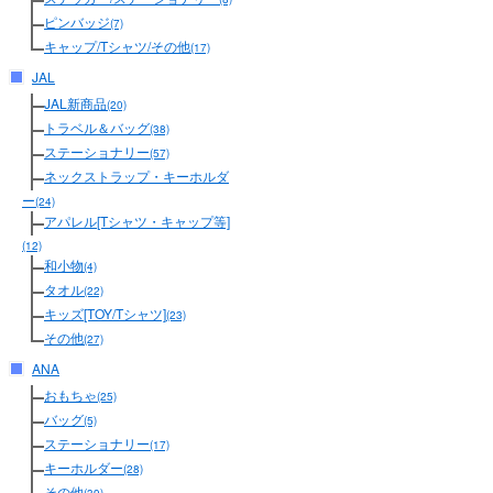
ピンバッジ
(7)
キャップ/Tシャツ/その他
(17)
JAL
JAL新商品
(20)
トラベル＆バッグ
(38)
ステーショナリー
(57)
ネックストラップ・キーホルダ
ー
(24)
アパレル[Tシャツ・キャップ等]
(12)
和小物
(4)
タオル
(22)
キッズ[TOY/Tシャツ]
(23)
その他
(27)
ANA
おもちゃ
(25)
バッグ
(5)
ステーショナリー
(17)
キーホルダー
(28)
その他