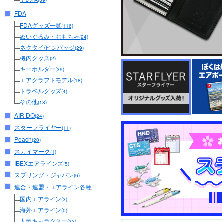
(39)
FDA
FDAグッズ一覧
(116)
ぬいぐるみ・おもちゃ
(24)
ネクタイ/ピンバッジ
(29)
機内グッズ
(2)
キーホルダー
(39)
エアクラフトモデル
(18)
トラベルグッズ
(4)
その他
(18)
AIR DO
(24)
スターフライヤー
(11)
Peach
(20)
スカイマーク
(1)
IBEXエアラインズ
(5)
スプリング・ジャパン
(6)
連合・連盟・エアライン各種
国内エアライン
(3)
海外エアライン
(0)
人気キャラクター
(32)