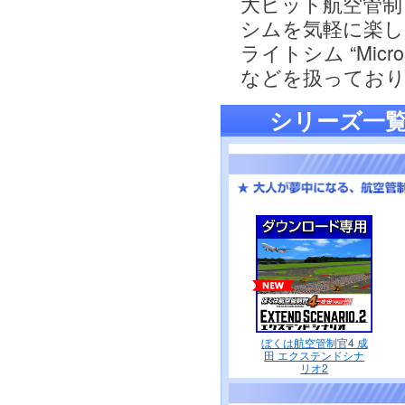
大ヒット航空管制
シムを気軽に楽し
ライトシム “Micros
などを扱ってお
シリーズ一
ぼくは航空管制官4 成
田 エクステンドシナ
リオ2