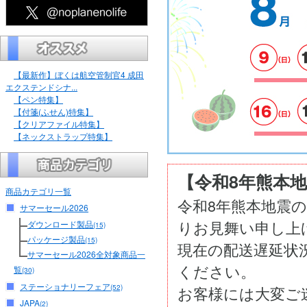
【最新作】ぼくは航空管制官4 成田
エクステンドシナ...
【ペン特集】
【付箋(ふせん)特集】
【クリアファイル特集】
【ネックストラップ特集】
【令和8年熊本
商品カテゴリ一覧
令和8年熊本地震
サマーセール2026
りお見舞い申し上
ダウンロード製品
(15)
パッケージ製品
(15)
現在の配送遅延状
サマーセール2026全対象商品一
ください。
覧
(30)
ステーショナリーフェア
(52)
お客様には大変ご
JAPA
(2)