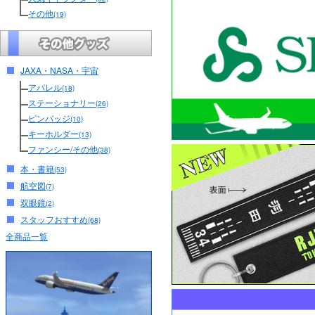
その他
(19)
JAXA・NASA・宇宙
アパレル
(18)
ステーショナリー
(26)
ピンバッジ
(10)
キーホルダー
(13)
ファンシー/その他
(38)
本・書籍
(53)
航空図
(7)
双眼鏡
(2)
スタッフおすすめ
(68)
全商品一覧