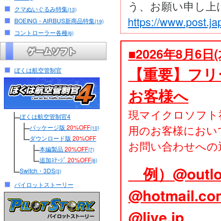
う、お願い申し上
クマぬいぐるみ特集
(13)
https://www.post.ja
BOEING・AIRBUS新商品特集
(19)
コントローラー各種
(6)
■2026年8月6日
【重要】フリー
ぼくは航空管制官
お客様へ
現マイクロソフト社
ぼくは航空管制官4
用のお客様におい
パッケージ版
20%OFF
(10)
ダウンロード版
20%OFF
お問い合わせへの
本編製品
20%OFF
(7)
追加ｽﾃｰｼﾞ
20%OFF
(6)
例）@outloo
Switch・3DS
(3)
パイロットストーリー
@hotmail.c
@live.jp