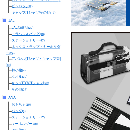
ピンバッジ
(7)
キャップ/Tシャツ/その他
(17)
JAL
JAL新商品
(20)
トラベル＆バッグ
(38)
ステーショナリー
(57)
ネックストラップ・キーホルダ
ー
(24)
アパレル[Tシャツ・キャップ等]
(12)
和小物
(4)
タオル
(22)
キッズ[TOY/Tシャツ]
(23)
その他
(27)
ANA
おもちゃ
(25)
バッグ
(5)
ステーショナリー
(17)
キーホルダー
(28)
その他