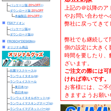
パッケージ版
20%OFF
上記の＠以降のア
(1)
ダウンロード版
20%OFF
やお問い合わせへ
本編製品
20%OFF
(2)
弊社に戻ってきて
FSXアドオン
パッケージ版
(4)
ダウンロード版
(2)
弊社でも継続して
FROSCH*DESIGN
(3)
側の設定に大きく
オリジナル商品
時間を要したり、
ざいます。
ご注文の際には可
抗菌マスクケース
(3)
ランウェイタオル
(38)
ければ幸いです。
ランウェイスケール
お客様には、ご不
東日本
(72)
西日本
きますようお願い
(89)
ランウェイタオルポケット
(16)
ランウェイマスキングテープ
(30)
ランウェイマグネットバー
(20)