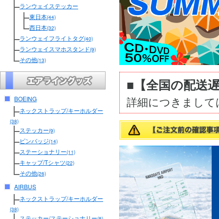
ランウェイステッカー
東日本
(44)
西日本
(32)
ランウェイフライトタグ
(40)
ランウェイスマホスタンド
(9)
その他
(13)
■【全国の配送
詳細につきまして
BOEING
ネックストラップ/キーホルダー
(38)
ステッカー
(9)
ピンバッジ
(14)
ステーショナリー
(11)
キャップ/Tシャツ
(22)
その他
(26)
AIRBUS
ネックストラップ/キーホルダー
(38)
ステッカー/ステーショナリー
(8)