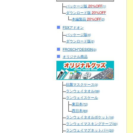
パッケージ版
20%OFF
(1)
ダウンロード版
20%OFF
本編製品
20%OFF
(2)
FSXアドオン
パッケージ版
(4)
ダウンロード版
(2)
FROSCH*DESIGN
(3)
オリジナル商品
抗菌マスクケース
(3)
ランウェイタオル
(38)
ランウェイスケール
東日本
(72)
西日本
(89)
ランウェイタオルポケット
(16)
ランウェイマスキングテープ
(30)
ランウェイマグネットバー
(20)