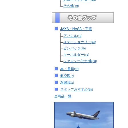
その他
(19)
JAXA・NASA・宇宙
アパレル
(18)
ステーショナリー
(26)
ピンバッジ
(10)
キーホルダー
(13)
ファンシー/その他
(38)
本・書籍
(53)
航空図
(7)
双眼鏡
(2)
スタッフおすすめ
(68)
全商品一覧