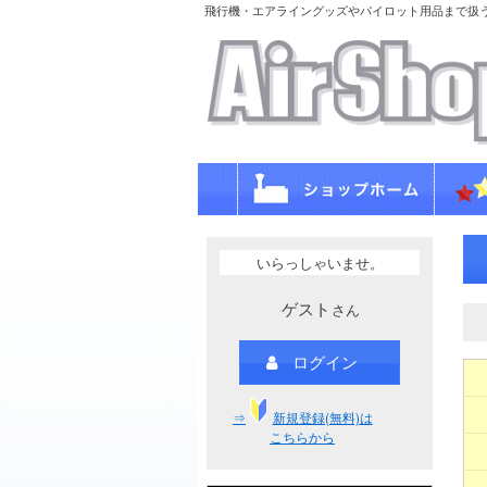
飛行機・エアライングッズやパイロット用品まで扱
いらっしゃいませ。
ゲスト
さん
ログイン
⇒
新規登録(無料)は
こちらから