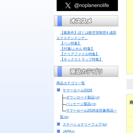
【最新作】ぼくは航空管制官4 成田
エクステンドシナ...
【ペン特集】
【付箋(ふせん)特集】
【クリアファイル特集】
【ネックストラップ特集】
商品カテゴリ一覧
サマーセール2026
ダウンロード製品
(15)
パッケージ製品
(15)
サマーセール2026全対象商品一
覧
(30)
ステーショナリーフェア
(52)
JAPA
(2)