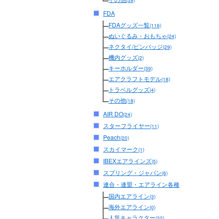
(39)
FDA
FDAグッズ一覧
(116)
ぬいぐるみ・おもちゃ
(24)
ネクタイ/ピンバッジ
(29)
機内グッズ
(2)
キーホルダー
(39)
エアクラフトモデル
(18)
トラベルグッズ
(4)
その他
(18)
AIR DO
(24)
スターフライヤー
(11)
Peach
(20)
スカイマーク
(1)
IBEXエアラインズ
(5)
スプリング・ジャパン
(6)
連合・連盟・エアライン各種
国内エアライン
(3)
海外エアライン
(0)
人気キャラクター
(32)