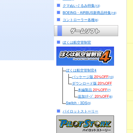
クマぬいぐるみ特集
(13)
BOEING・AIRBUS新商品特集
(19)
コントローラー各種
(6)
ぼくは航空管制官
ぼくは航空管制官4
パッケージ版
20%OFF
(10)
ダウンロード版
20%OFF
本編製品
20%OFF
(7)
追加ｽﾃｰｼﾞ
20%OFF
(6)
Switch・3DS
(3)
パイロットストーリー