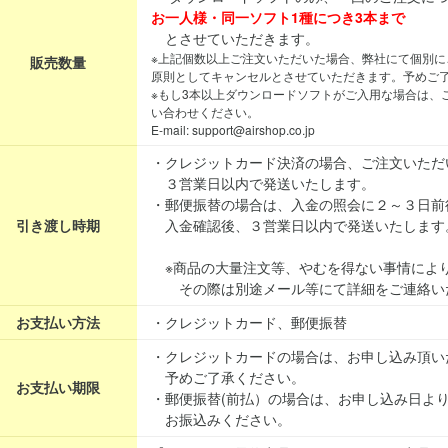
お一人様・同一ソフト1種につき3本まで
とさせていただきます。
※上記個数以上ご注文いただいた場合、弊社にて個別に
販売数量
原則としてキャンセルとさせていただきます。予めご
※もし3本以上ダウンロードソフトがご入用な場合は、
い合わせください。
E-mail: support@airshop.co.jp
・クレジットカード決済の場合、ご注文いただ
３営業日以内で発送いたします。
・郵便振替の場合は、入金の照会に２～３日前
引き渡し時期
入金確認後、３営業日以内で発送いたします
※商品の大量注文等、やむを得ない事情によ
その際は別途メール等にて詳細をご連絡い
お支払い方法
・クレジットカード、郵便振替
・クレジットカードの場合は、お申し込み頂い
予めご了承ください。
お支払い期限
・郵便振替(前払）の場合は、お申し込み日よ
お振込みください。