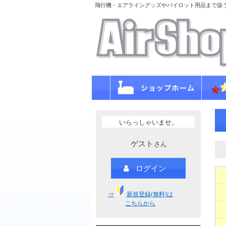
飛行機・エアライングッズやパイロット用品まで扱
いらっしゃいませ。
ゲスト
さん
ログイン
⇒
新規登録(無料)は
こちらから