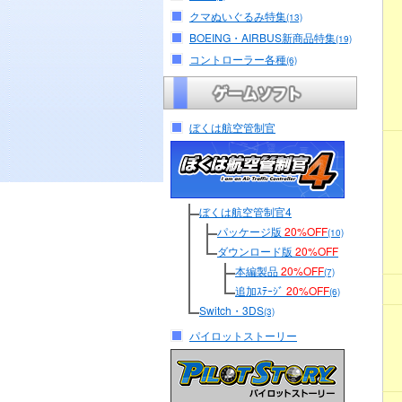
クマぬいぐるみ特集
(13)
BOEING・AIRBUS新商品特集
(19)
コントローラー各種
(6)
ぼくは航空管制官
ぼくは航空管制官4
パッケージ版
20%OFF
(10)
ダウンロード版
20%OFF
本編製品
20%OFF
(7)
追加ｽﾃｰｼﾞ
20%OFF
(6)
Switch・3DS
(3)
パイロットストーリー