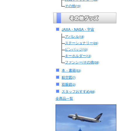
その他
(19)
JAXA・NASA・宇宙
アパレル
(18)
ステーショナリー
(26)
ピンバッジ
(10)
キーホルダー
(13)
ファンシー/その他
(38)
本・書籍
(53)
航空図
(7)
双眼鏡
(2)
スタッフおすすめ
(68)
全商品一覧