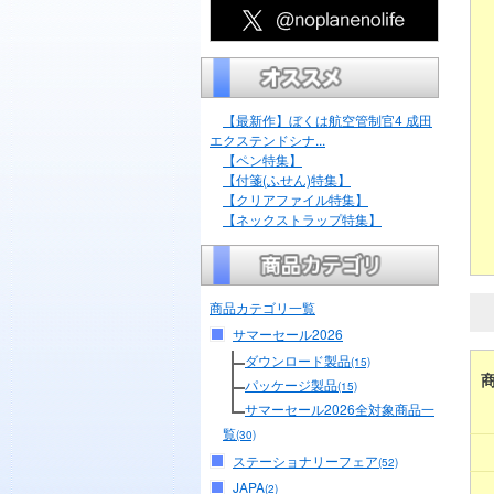
【最新作】ぼくは航空管制官4 成田
エクステンドシナ...
【ペン特集】
【付箋(ふせん)特集】
【クリアファイル特集】
【ネックストラップ特集】
商品カテゴリ一覧
サマーセール2026
ダウンロード製品
(15)
パッケージ製品
(15)
サマーセール2026全対象商品一
覧
(30)
ステーショナリーフェア
(52)
JAPA
(2)