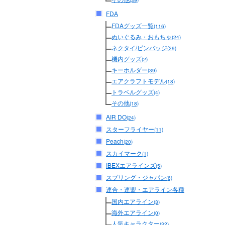
(39)
FDA
FDAグッズ一覧
(116)
ぬいぐるみ・おもちゃ
(24)
ネクタイ/ピンバッジ
(29)
機内グッズ
(2)
キーホルダー
(39)
エアクラフトモデル
(18)
トラベルグッズ
(4)
その他
(18)
AIR DO
(24)
スターフライヤー
(11)
Peach
(20)
スカイマーク
(1)
IBEXエアラインズ
(5)
スプリング・ジャパン
(6)
連合・連盟・エアライン各種
国内エアライン
(3)
海外エアライン
(0)
人気キャラクター
(32)