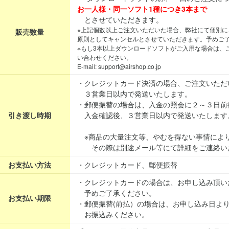
お一人様・同一ソフト1種につき3本まで
とさせていただきます。
※上記個数以上ご注文いただいた場合、弊社にて個別に
販売数量
原則としてキャンセルとさせていただきます。予めご
※もし3本以上ダウンロードソフトがご入用な場合は、
い合わせください。
E-mail: support@airshop.co.jp
・クレジットカード決済の場合、ご注文いただ
３営業日以内で発送いたします。
・郵便振替の場合は、入金の照会に２～３日前
引き渡し時期
入金確認後、３営業日以内で発送いたします
※商品の大量注文等、やむを得ない事情によ
その際は別途メール等にて詳細をご連絡い
お支払い方法
・クレジットカード、郵便振替
・クレジットカードの場合は、お申し込み頂い
予めご了承ください。
お支払い期限
・郵便振替(前払）の場合は、お申し込み日よ
お振込みください。