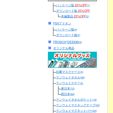
パッケージ版
20%OFF
(1)
ダウンロード版
20%OFF
本編製品
20%OFF
(2)
FSXアドオン
パッケージ版
(4)
ダウンロード版
(2)
FROSCH*DESIGN
(3)
オリジナル商品
抗菌マスクケース
(3)
ランウェイタオル
(38)
ランウェイスケール
東日本
(72)
西日本
(89)
ランウェイタオルポケット
(16)
ランウェイマスキングテープ
(30)
ランウェイマグネットバー
(20)