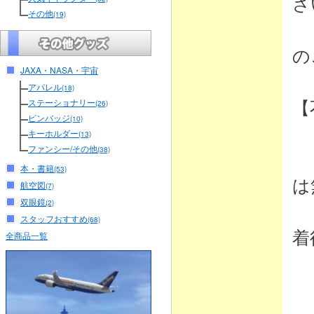
さ
その他
(19)
（
の
JAXA・NASA・宇宙
アパレル
(18)
【
ステーショナリー
(26)
ピンバッジ
(10)
キーホルダー
(13)
ファンシー/その他
(38)
・
本・書籍
(53)
は
航空図
(7)
双眼鏡
(2)
弊
スタッフおすすめ
(68)
着
全商品一覧