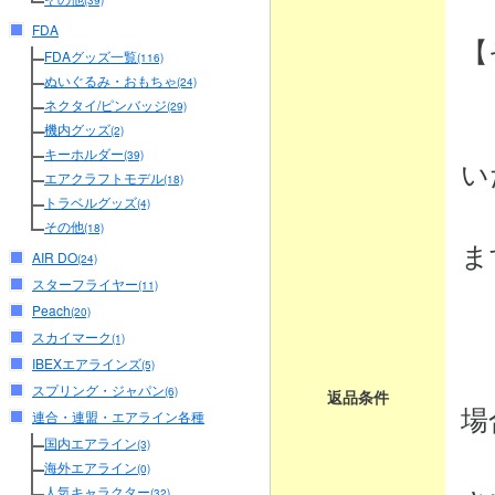
(39)
FDA
【
FDAグッズ一覧
(116)
ぬいぐるみ・おもちゃ
(24)
ネクタイ/ピンバッジ
(29)
・
機内グッズ
(2)
キーホルダー
(39)
い
エアクラフトモデル
(18)
トラベルグッズ
商
(4)
その他
(18)
ま
AIR DO
(24)
スターフライヤー
(11)
Peach
(20)
・
スカイマーク
(1)
IBEXエアラインズ
商
(5)
スプリング・ジャパン
(6)
返品条件
場
連合・連盟・エアライン各種
国内エアライン
(3)
弊
海外エアライン
(0)
人気キャラクター
(32)