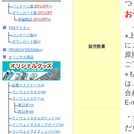
つ
パッケージ版
20%OFF
(1)
お
ダウンロード版
20%OFF
本編製品
20%OFF
(2)
と
FSXアドオン
※
パッケージ版
(4)
ダウンロード版
(2)
に
販売数量
FROSCH*DESIGN
(3)
原
オリジナル商品
ご
※
は
抗菌マスクケース
(3)
合
ランウェイタオル
(38)
ランウェイスケール
E-m
東日本
(72)
西日本
(89)
・
ランウェイタオルポケット
(16)
ランウェイマスキングテープ
だ
(30)
ランウェイマグネットバー
(20)