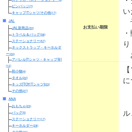
ピンバッジ
(7)
い
キャップ/Tシャツ/その他
(17)
予
JAL
お支払い期限
JAL新商品
(20)
・
トラベル＆バッグ
(38)
り
ステーショナリー
(57)
ネックストラップ・キーホルダ
お
ー
(24)
アパレル[Tシャツ・キャップ等]
【
(12)
和小物
(4)
に
タオル
(22)
キッズ[TOY/Tシャツ]
(23)
その他
(27)
ANA
・
おもちゃ
(25)
ル
バッグ
(5)
ステーショナリー
(17)
・
キーホルダー
(28)
その他