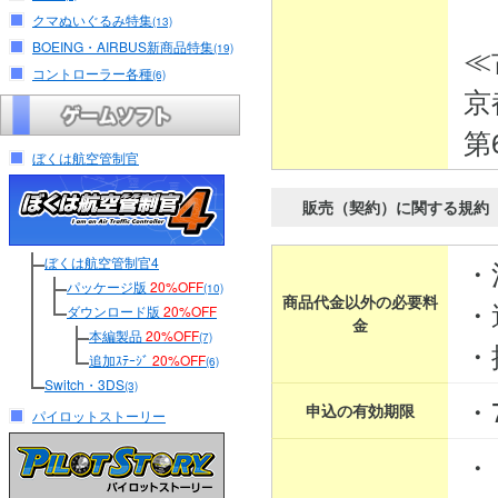
クマぬいぐるみ特集
(13)
BOEING・AIRBUS新商品特集
≪
(19)
コントローラー各種
(6)
京
第
ぼくは航空管制官
販売（契約）に関する規約
ぼくは航空管制官4
・
パッケージ版
20%OFF
(10)
商品代金以外の必要料
・
ダウンロード版
20%OFF
金
本編製品
20%OFF
(7)
・
追加ｽﾃｰｼﾞ
20%OFF
(6)
Switch・3DS
(3)
・
申込の有効期限
パイロットストーリー
・