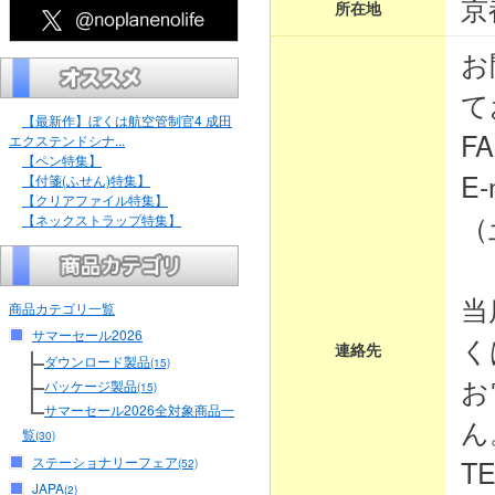
京
所在地
お
て
【最新作】ぼくは航空管制官4 成田
FA
エクステンドシナ...
【ペン特集】
E-
【付箋(ふせん)特集】
【クリアファイル特集】
（
【ネックストラップ特集】
当
商品カテゴリ一覧
サマーセール2026
く
連絡先
ダウンロード製品
(15)
お
パッケージ製品
(15)
サマーセール2026全対象商品一
ん
覧
(30)
ステーショナリーフェア
TE
(52)
JAPA
(2)