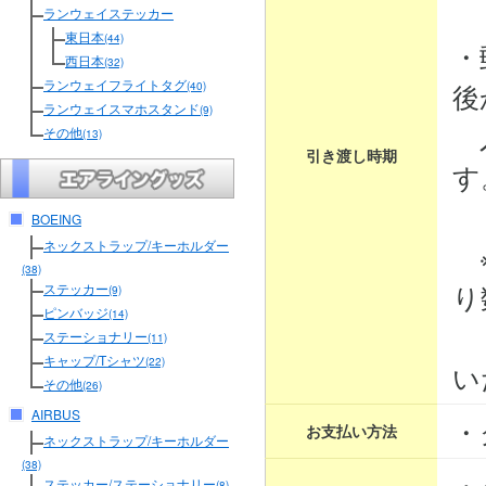
３
ランウェイステッカー
東日本
(44)
・
西日本
(32)
ランウェイフライトタグ
後
(40)
ランウェイスマホスタンド
(9)
入
その他
(13)
引き渡し時期
す
BOEING
ネックストラップ/キーホルダー
※
(38)
り
ステッカー
(9)
ピンバッジ
(14)
そ
ステーショナリー
(11)
キャップ/Tシャツ
(22)
い
その他
(26)
AIRBUS
・
お支払い方法
ネックストラップ/キーホルダー
(38)
・
ステッカー/ステーショナリー
(8)