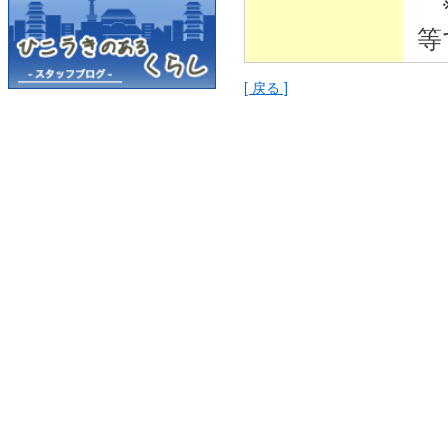
※
等
[ 戻る ]