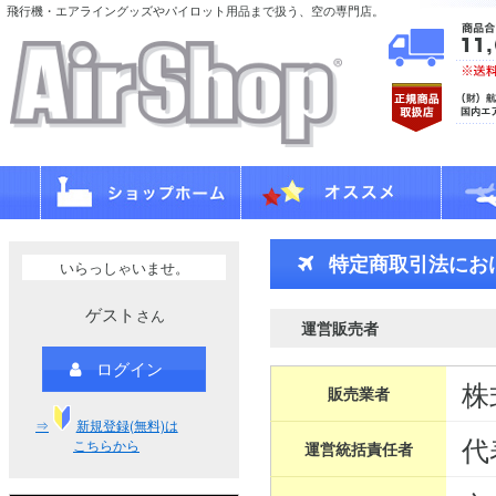
飛行機・エアライングッズやパイロット用品まで扱う、空の専門店。
特定商取引法にお
いらっしゃいませ。
ゲスト
さん
運営販売者
ログイン
株
販売業者
⇒
新規登録(無料)は
代
こちらから
運営統括責任者