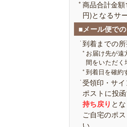
商品合計金額1
円)となるサ
■メール便で
到着までの所
お届け先が遠
間をいただく
到着日を確約
受領印・サイ
ポストに投函
とな
持ち戻り
ご自宅のポス
い。