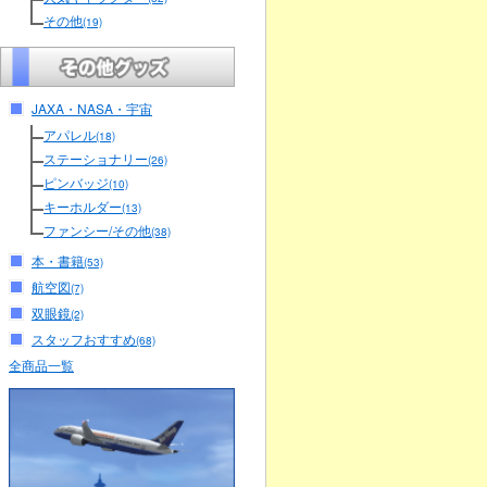
その他
(19)
JAXA・NASA・宇宙
アパレル
(18)
ステーショナリー
(26)
ピンバッジ
(10)
キーホルダー
(13)
ファンシー/その他
(38)
本・書籍
(53)
航空図
(7)
双眼鏡
(2)
スタッフおすすめ
(68)
全商品一覧