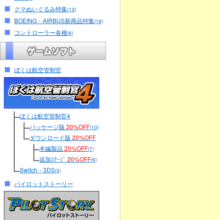
クマぬいぐるみ特集
(13)
BOEING・AIRBUS新商品特集
(19)
コントローラー各種
(6)
ぼくは航空管制官
ぼくは航空管制官4
パッケージ版
20%OFF
(10)
ダウンロード版
20%OFF
本編製品
20%OFF
(7)
追加ｽﾃｰｼﾞ
20%OFF
(6)
Switch・3DS
(3)
パイロットストーリー