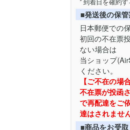
到着日を確約す
■発送後の保
日本郵便での
初回の不在票
ない場合は
当ショップ(Ai
ください。
【ご不在の場
不在票が投函
で再配達をご
達はされませ
■商品をお受