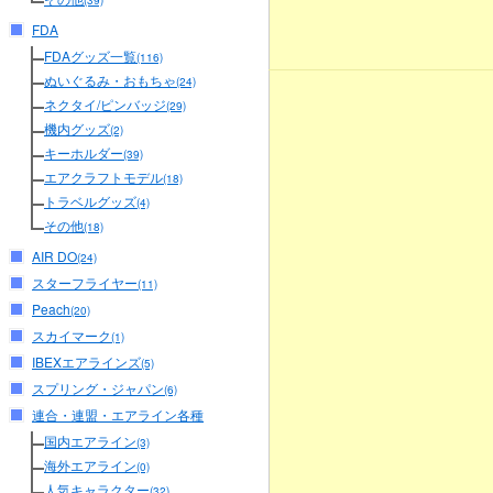
(39)
FDA
FDAグッズ一覧
(116)
ぬいぐるみ・おもちゃ
(24)
ネクタイ/ピンバッジ
(29)
機内グッズ
(2)
キーホルダー
(39)
エアクラフトモデル
(18)
トラベルグッズ
(4)
その他
(18)
AIR DO
(24)
スターフライヤー
(11)
Peach
(20)
スカイマーク
(1)
IBEXエアラインズ
(5)
スプリング・ジャパン
(6)
連合・連盟・エアライン各種
国内エアライン
(3)
海外エアライン
(0)
人気キャラクター
(32)