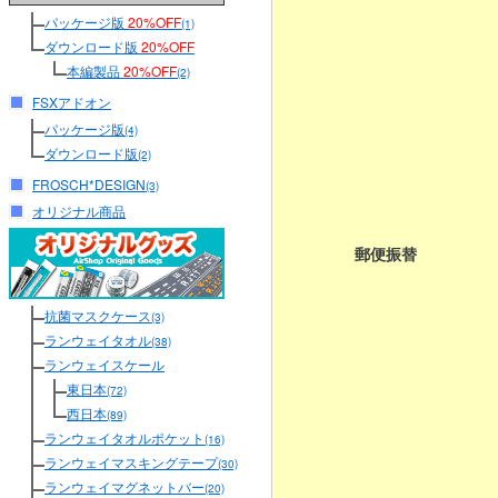
パッケージ版
20%OFF
(1)
ダウンロード版
20%OFF
本編製品
20%OFF
(2)
FSXアドオン
パッケージ版
(4)
ダウンロード版
(2)
FROSCH*DESIGN
(3)
オリジナル商品
郵便振替
抗菌マスクケース
(3)
ランウェイタオル
(38)
ランウェイスケール
東日本
(72)
西日本
(89)
ランウェイタオルポケット
(16)
ランウェイマスキングテープ
(30)
ランウェイマグネットバー
(20)