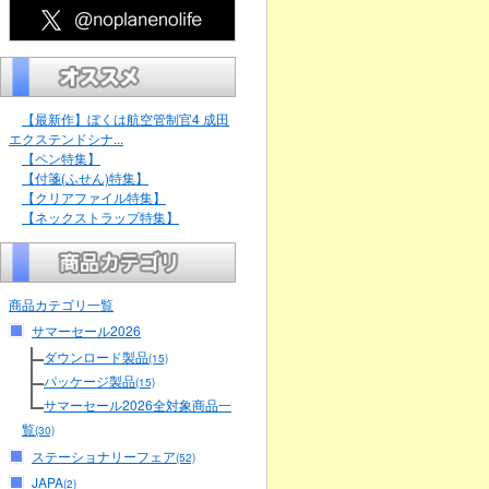
【最新作】ぼくは航空管制官4 成田
エクステンドシナ...
【ペン特集】
【付箋(ふせん)特集】
【クリアファイル特集】
【ネックストラップ特集】
商品カテゴリ一覧
サマーセール2026
ダウンロード製品
(15)
パッケージ製品
(15)
サマーセール2026全対象商品一
覧
(30)
ステーショナリーフェア
(52)
JAPA
(2)