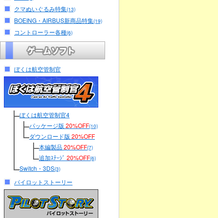
クマぬいぐるみ特集
(13)
BOEING・AIRBUS新商品特集
(19)
コントローラー各種
(6)
ぼくは航空管制官
ぼくは航空管制官4
パッケージ版
20%OFF
(10)
ダウンロード版
20%OFF
本編製品
20%OFF
(7)
追加ｽﾃｰｼﾞ
20%OFF
(6)
Switch・3DS
(3)
パイロットストーリー