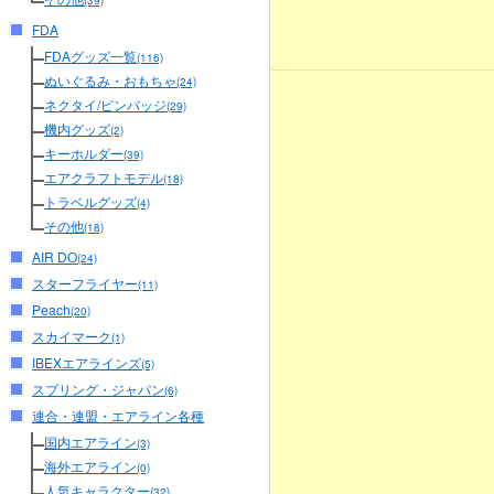
(39)
FDA
FDAグッズ一覧
(116)
ぬいぐるみ・おもちゃ
(24)
ネクタイ/ピンバッジ
(29)
機内グッズ
(2)
キーホルダー
(39)
エアクラフトモデル
(18)
トラベルグッズ
(4)
その他
(18)
AIR DO
(24)
スターフライヤー
(11)
Peach
(20)
スカイマーク
(1)
IBEXエアラインズ
(5)
スプリング・ジャパン
(6)
連合・連盟・エアライン各種
国内エアライン
(3)
海外エアライン
(0)
人気キャラクター
(32)