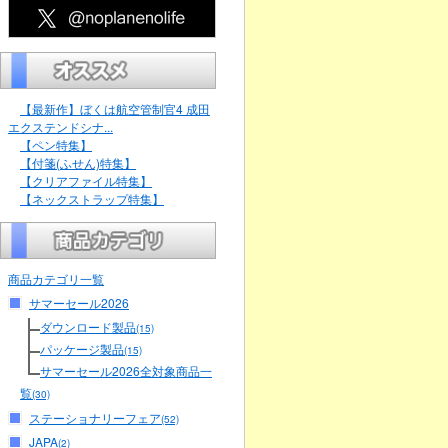
【最新作】ぼくは航空管制官4 成田
エクステンドシナ...
【ペン特集】
【付箋(ふせん)特集】
【クリアファイル特集】
【ネックストラップ特集】
商品カテゴリ一覧
サマーセール2026
ダウンロード製品
(15)
パッケージ製品
(15)
サマーセール2026全対象商品一
覧
(30)
ステーショナリーフェア
(52)
JAPA
(2)