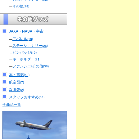
その他
(19)
JAXA・NASA・宇宙
アパレル
(18)
ステーショナリー
(26)
ピンバッジ
(10)
キーホルダー
(13)
ファンシー/その他
(38)
本・書籍
(53)
航空図
(7)
双眼鏡
(2)
スタッフおすすめ
(68)
全商品一覧