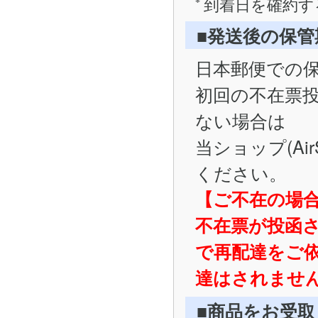
到着日を確約す
■発送後の保
日本郵便での
初回の不在票
ない場合は
当ショップ(Ai
ください。
【ご不在の場
不在票が投函
で再配達をご
達はされませ
■商品をお受