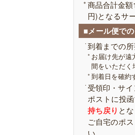
商品合計金額1
円)となるサ
■メール便で
到着までの所
お届け先が遠
間をいただく
到着日を確約
受領印・サイ
ポストに投函
とな
持ち戻り
ご自宅のポス
い。