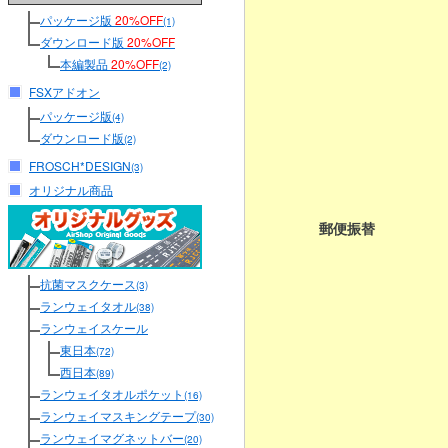
パッケージ版
20%OFF
(1)
ダウンロード版
20%OFF
本編製品
20%OFF
(2)
FSXアドオン
パッケージ版
(4)
ダウンロード版
(2)
FROSCH*DESIGN
(3)
オリジナル商品
郵便振替
抗菌マスクケース
(3)
ランウェイタオル
(38)
ランウェイスケール
東日本
(72)
西日本
(89)
ランウェイタオルポケット
(16)
ランウェイマスキングテープ
(30)
ランウェイマグネットバー
(20)