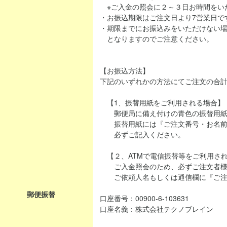
※ご入金の照会に２～３日お時間をい
・お振込期限はご注文日より7営業日で
・期限までにお振込みをいただけない
となりますのでご注意ください。
【お振込方法】
下記のいずれかの方法にてご注文の合
【1、振替用紙をご利用される場合】
郵便局に備え付けの青色の振替用紙
振替用紙には『ご注文番号・お名前
必ずご記入ください。
【２、ATMで電信振替等をご利用さ
ご入金照会のため、必ずご注文者様
ご依頼人名もしくは通信欄に『ご注
郵便振替
口座番号：00900-6-103631
口座名義：株式会社テクノブレイン