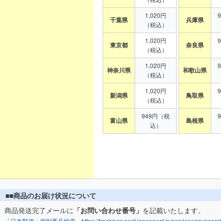
1,020円
千葉県
兵庫県
（税込）
1,020円
東京都
奈良県
（税込）
1,020円
神奈川県
和歌山県
（税込）
1,020円
新潟県
鳥取県
（税込）
949円（税
富山県
島根県
込）
■■商品のお届け状況について
商品発送完了メールに
「お問い合わせ番号」
を記載いたします。
「日本郵便：個別番号検索」https://trackings.post.japanpost.jp/services/srv/search