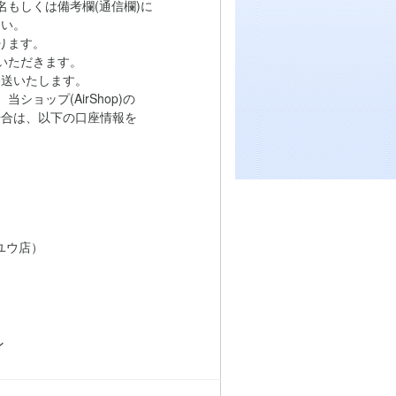
もしくは備考欄(通信欄)に
い。
ります。
いただきます。
送いたします。
ョップ(AirShop)の
は、以下の口座情報を
ユウ店）
ン