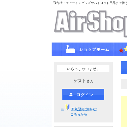
飛行機・エアライングッズやパイロット用品まで扱
いらっしゃいませ。
ゲスト
さん
ログイン
⇒
新規登録(無料)は
こちらから