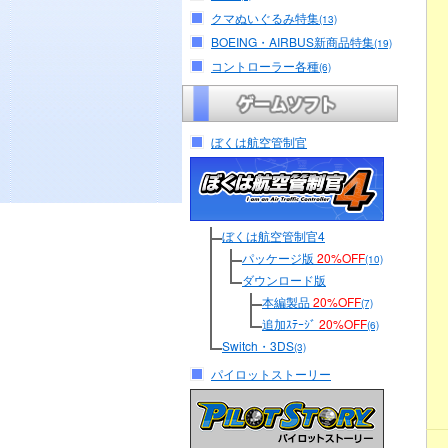
クマぬいぐるみ特集
(13)
BOEING・AIRBUS新商品特集
(19)
コントローラー各種
(6)
ぼくは航空管制官
ぼくは航空管制官4
パッケージ版
20%OFF
(10)
ダウンロード版
本編製品
20%OFF
(7)
追加ｽﾃｰｼﾞ
20%OFF
(6)
Switch・3DS
(3)
パイロットストーリー