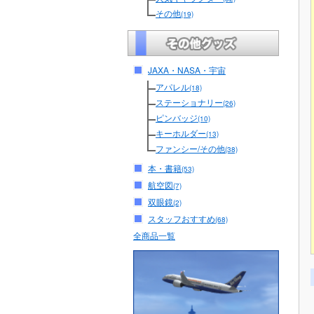
その他
(19)
JAXA・NASA・宇宙
アパレル
(18)
ステーショナリー
(26)
ピンバッジ
(10)
キーホルダー
(13)
ファンシー/その他
(38)
本・書籍
(53)
航空図
(7)
双眼鏡
(2)
スタッフおすすめ
(68)
全商品一覧