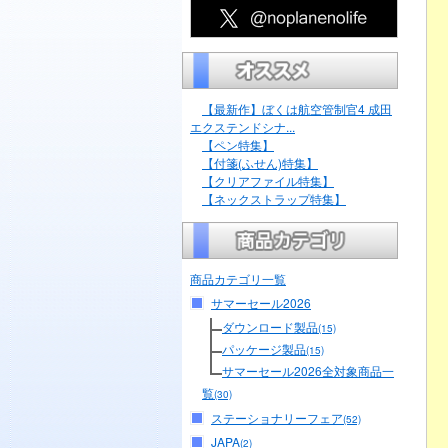
【最新作】ぼくは航空管制官4 成田
エクステンドシナ...
【ペン特集】
【付箋(ふせん)特集】
【クリアファイル特集】
【ネックストラップ特集】
商品カテゴリ一覧
サマーセール2026
ダウンロード製品
(15)
パッケージ製品
(15)
サマーセール2026全対象商品一
覧
(30)
ステーショナリーフェア
(52)
JAPA
(2)