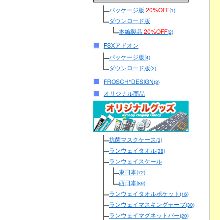
パッケージ版
20%OFF
(1)
ダウンロード版
本編製品
20%OFF
(2)
FSXアドオン
パッケージ版
(4)
ダウンロード版
(2)
FROSCH*DESIGN
(3)
オリジナル商品
抗菌マスクケース
(3)
ランウェイタオル
(38)
ランウェイスケール
東日本
(72)
西日本
(89)
ランウェイタオルポケット
(16)
ランウェイマスキングテープ
(30)
ランウェイマグネットバー
(20)