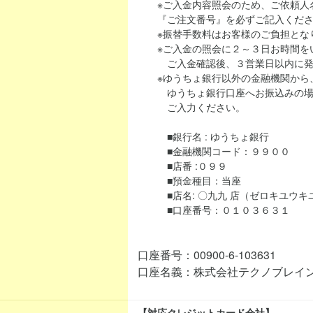
※ご入金内容照会のため、ご依頼人名
『ご注文番号』を必ずご記入くださ
※振替手数料はお客様のご負担とな
※ご入金の照会に２～３日お時間を
ご入金確認後、３営業日以内に発
※ゆうちょ銀行以外の金融機関から、当シ
ゆうちょ銀行口座へお振込みの場合
ご入力ください。
■銀行名 : ゆうちょ銀行
■金融機関コード：９９００
■店番 :０９９
■預金種目：当座
■店名: 〇九九 店（ゼロキユウキ
■口座番号：０１０３６３１
口座番号：00900-6-103631
口座名義：株式会社テクノブレイ
【対応クレジットカード会社】