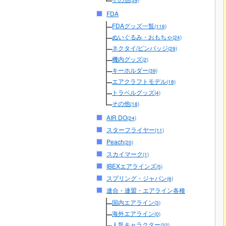
(39)
FDA
FDAグッズ一覧
(116)
ぬいぐるみ・おもちゃ
(24)
ネクタイ/ピンバッジ
(29)
機内グッズ
(2)
キーホルダー
(39)
エアクラフトモデル
(18)
トラベルグッズ
(4)
その他
(18)
AIR DO
(24)
スターフライヤー
(11)
Peach
(20)
スカイマーク
(1)
IBEXエアラインズ
(5)
スプリング・ジャパン
(6)
連合・連盟・エアライン各種
国内エアライン
(3)
海外エアライン
(0)
人気キャラクター
(32)