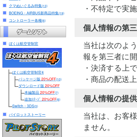
・不特定で実
クマぬいぐるみ特集
(13)
BOEING・AIRBUS新商品特集
(19)
コントローラー各種
(6)
個人情報の第
当社は次のよ
ぼくは航空管制官
報を第三者に
・決済する上
ぼくは航空管制官4
・商品の配送
パッケージ版
20%OFF
(10)
ダウンロード版
20%OFF
本編製品
20%OFF
(7)
個人情報の提供
追加ｽﾃｰｼﾞ
20%OFF
(6)
Switch・3DS
(3)
当社は、お客
パイロットストーリー
ません。