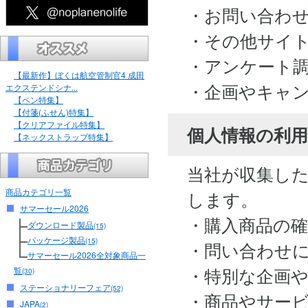
・お問い合わ
・その他サイ
・アンケート
【最新作】ぼくは航空管制官4 成田
・企画やキャ
エクステンドシナ...
【ペン特集】
【付箋(ふせん)特集】
【クリアファイル特集】
個人情報の利用
【ネックストラップ特集】
当社が収集し
商品カテゴリ一覧
します。
サマーセール2026
・購入商品の
ダウンロード製品
(15)
パッケージ製品
(15)
・問い合わせ
サマーセール2026全対象商品一
・特別な企画
覧
(30)
ステーショナリーフェア
(52)
・商品やサー
JAPA
(2)