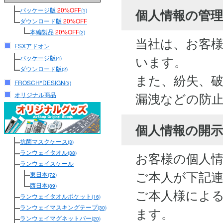
パッケージ版
20%OFF
個人情報の管
(1)
ダウンロード版
20%OFF
本編製品
20%OFF
(2)
当社は、お客
FSXアドオン
います。
パッケージ版
(4)
ダウンロード版
(2)
また、紛失、
FROSCH*DESIGN
(3)
漏洩などの防
オリジナル商品
個人情報の開
抗菌マスクケース
(3)
ランウェイタオル
お客様の個人
(38)
ランウェイスケール
ご本人が下記
東日本
(72)
西日本
(89)
ご本人様によ
ランウェイタオルポケット
(16)
ランウェイマスキングテープ
(30)
ます。
ランウェイマグネットバー
(20)