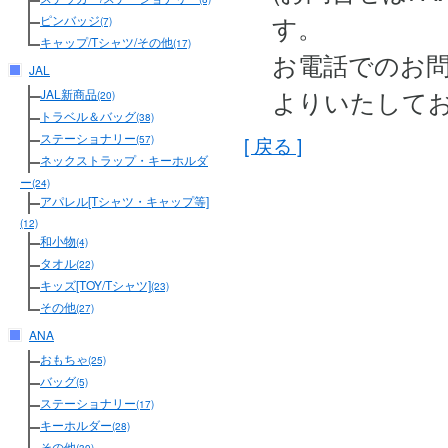
す。
ピンバッジ
(7)
キャップ/Tシャツ/その他
(17)
お電話でのお
JAL
よりいたして
JAL新商品
(20)
トラベル＆バッグ
(38)
ステーショナリー
[ 戻る ]
(57)
ネックストラップ・キーホルダ
ー
(24)
アパレル[Tシャツ・キャップ等]
(12)
和小物
(4)
タオル
(22)
キッズ[TOY/Tシャツ]
(23)
その他
(27)
ANA
おもちゃ
(25)
バッグ
(5)
ステーショナリー
(17)
キーホルダー
(28)
その他