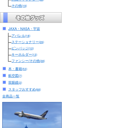
その他
(19)
JAXA・NASA・宇宙
アパレル
(18)
ステーショナリー
(26)
ピンバッジ
(10)
キーホルダー
(13)
ファンシー/その他
(38)
本・書籍
(53)
航空図
(7)
双眼鏡
(2)
スタッフおすすめ
(68)
全商品一覧